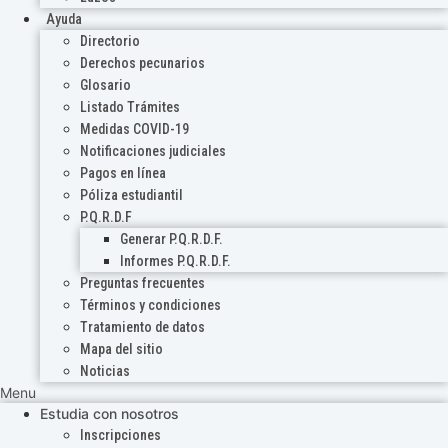
Ayuda
Directorio
Derechos pecunarios
Glosario
Listado Trámites
Medidas COVID-19
Notificaciones judiciales
Pagos en línea
Póliza estudiantil
P.Q.R.D.F
Generar P.Q.R.D.F.
Informes P.Q.R.D.F.
Preguntas frecuentes
Términos y condiciones
Tratamiento de datos
Mapa del sitio
Noticias
Menu
Estudia con nosotros
Inscripciones