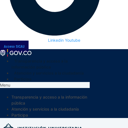
Linkedin
Youtube
Acceso SICAU
Transparencia y acceso a la
información pública
Atención y servicios a la ciudadanía
Participa
Menu
Transparencia y acceso a la información
pública
Atención y servicios a la ciudadanía
Participa