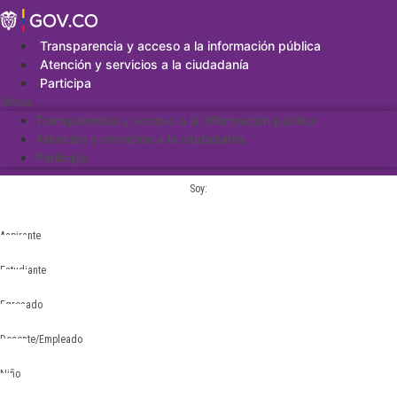
Saltar
al
contenido
Transparencia y acceso a la información pública
Atención y servicios a la ciudadanía
Participa
Menu
Transparencia y acceso a la información pública
Atención y servicios a la ciudadanía
Participa
Soy:
Aspirante
Estudiante
Egresado
Docente/Empleado
Niño