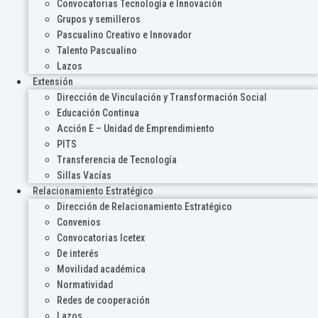
Convocatorias Tecnología e Innovación
Grupos y semilleros
Pascualino Creativo e Innovador
Talento Pascualino
Lazos
Extensión
Dirección de Vinculación y Transformación Social
Educación Continua
Acción E – Unidad de Emprendimiento
PITS
Transferencia de Tecnología
Sillas Vacías
Relacionamiento Estratégico
Dirección de Relacionamiento Estratégico
Convenios
Convocatorias Icetex
De interés
Movilidad académica
Normatividad
Redes de cooperación
Lazos