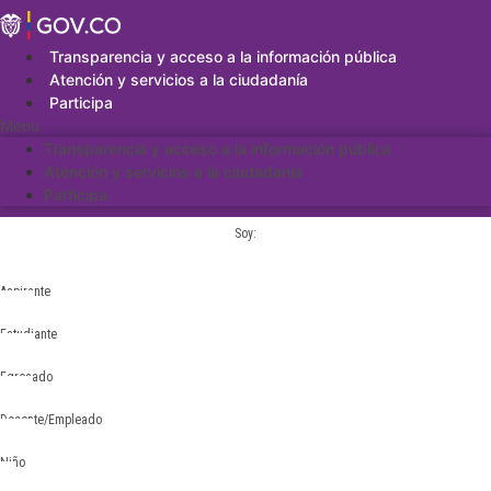
Saltar
al
contenido
Transparencia y acceso a la información pública
Atención y servicios a la ciudadanía
Participa
Menu
Transparencia y acceso a la información pública
Atención y servicios a la ciudadanía
Participa
Soy:
Aspirante
Estudiante
Egresado
Docente/Empleado
Niño