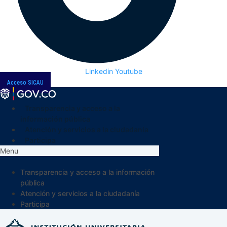
Linkedin
Youtube
Acceso SICAU
Transparencia y acceso a la
información pública
Atención y servicios a la ciudadanía
Participa
Menu
Transparencia y acceso a la información
pública
Atención y servicios a la ciudadanía
Participa