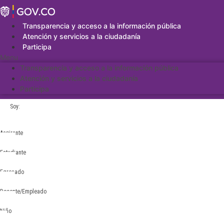
Saltar
al
contenido
Transparencia y acceso a la información pública
Atención y servicios a la ciudadanía
Participa
Menu
Transparencia y acceso a la información pública
Atención y servicios a la ciudadanía
Participa
Soy:
Aspirante
Estudiante
Egresado
Docente/Empleado
Niño