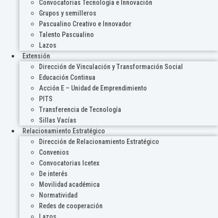
Convocatorias Tecnología e Innovación
Grupos y semilleros
Pascualino Creativo e Innovador
Talento Pascualino
Lazos
Extensión
Dirección de Vinculación y Transformación Social
Educación Continua
Acción E – Unidad de Emprendimiento
PITS
Transferencia de Tecnología
Sillas Vacías
Relacionamiento Estratégico
Dirección de Relacionamiento Estratégico
Convenios
Convocatorias Icetex
De interés
Movilidad académica
Normatividad
Redes de cooperación
Lazos