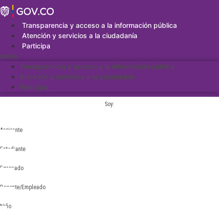
Saltar
al
contenido
Transparencia y acceso a la información pública
Atención y servicios a la ciudadanía
Participa
Menu
Transparencia y acceso a la información pública
Atención y servicios a la ciudadanía
Participa
Soy:
Aspirante
Estudiante
Egresado
Docente/Empleado
Niño