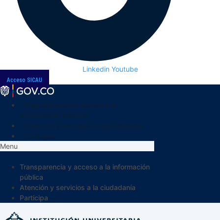
Linkedin
Youtube
Acceso SICAU
Transparencia y acceso a la
información pública
Atención y servicios a la ciudadanía
Participa
Menu
Transparencia y acceso a la información
pública
Atención y servicios a la ciudadanía
Participa