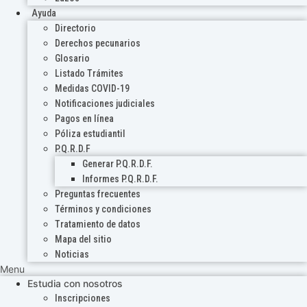
Ayuda
Directorio
Derechos pecunarios
Glosario
Listado Trámites
Medidas COVID-19
Notificaciones judiciales
Pagos en línea
Póliza estudiantil
P.Q.R.D.F
Generar P.Q.R.D.F.
Informes P.Q.R.D.F.
Preguntas frecuentes
Términos y condiciones
Tratamiento de datos
Mapa del sitio
Noticias
Menu
Estudia con nosotros
Inscripciones