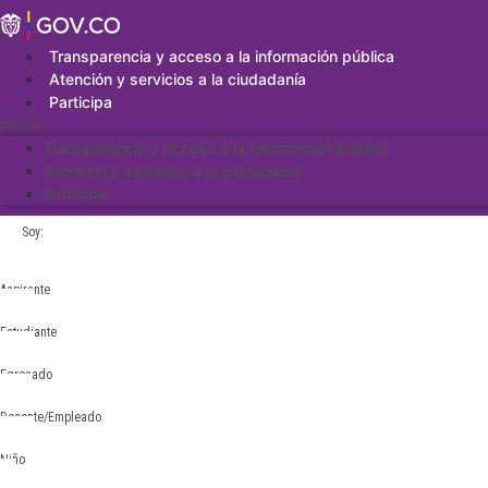
Saltar
al
contenido
Transparencia y acceso a la información pública
Atención y servicios a la ciudadanía
Participa
Menu
Transparencia y acceso a la información pública
Atención y servicios a la ciudadanía
Participa
Soy:
Aspirante
Estudiante
Egresado
Docente/Empleado
Niño