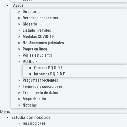
Ayuda
Directorio
Derechos pecunarios
Glosario
Listado Trámites
Medidas COVID-19
Notificaciones judiciales
Pagos en línea
Póliza estudiantil
P.Q.R.D.F
Generar P.Q.R.D.F.
Informes P.Q.R.D.F.
Preguntas frecuentes
Términos y condiciones
Tratamiento de datos
Mapa del sitio
Noticias
Menu
Estudia con nosotros
Inscripciones