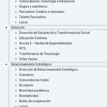
Convocatorias Tecnología e Innovación
Grupos y semilleros
Pascualino Creativo e Innovador
Talento Pascualino
Lazos
Extensión
Dirección de Vinculación y Transformación Social
Educación Continua
Acción E – Unidad de Emprendimiento
PITS
Transferencia de Tecnología
Sillas Vacías
Relacionamiento Estratégico
Dirección de Relacionamiento Estratégico
Convenios
Convocatorias Icetex
De interés
Movilidad académica
Normatividad
Redes de cooperación
Lazos