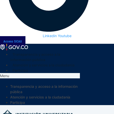
Linkedin
Youtube
Acceso SICAU
Transparencia y acceso a la
información pública
Atención y servicios a la ciudadanía
Participa
Menu
Transparencia y acceso a la información
pública
Atención y servicios a la ciudadanía
Participa