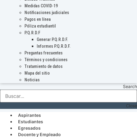
Medidas COVID-19
Notificaciones judiciales
Pagos en línea
Póliza estudiantil
P.Q.R.D.F
Generar P.Q.R.D.F.
Informes P.Q.R.D.F.
Preguntas frecuentes
Términos y condiciones
Tratamiento de datos
Mapa del sitio
Noticias
Search
Close
Aspirantes
Estudiantes
Egresados
Docente y Empleado