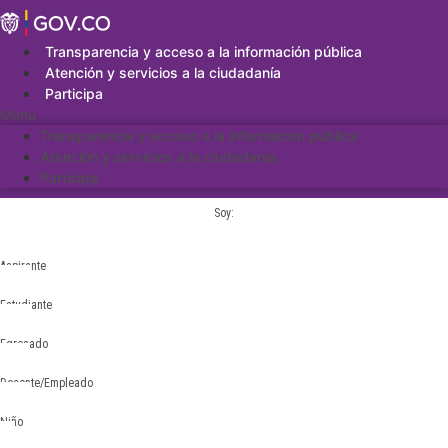
Saltar
al
contenido
Transparencia y acceso a la información pública
Atención y servicios a la ciudadanía
Participa
Menu
Transparencia y acceso a la información pública
Atención y servicios a la ciudadanía
Participa
Soy:
Aspirante
Estudiante
Egresado
Docente/Empleado
Niño