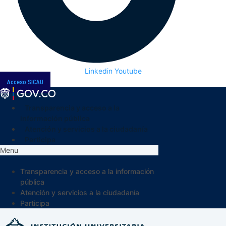
Linkedin
Youtube
Acceso SICAU
Transparencia y acceso a la
información pública
Atención y servicios a la ciudadanía
Participa
Menu
Transparencia y acceso a la información
pública
Atención y servicios a la ciudadanía
Participa