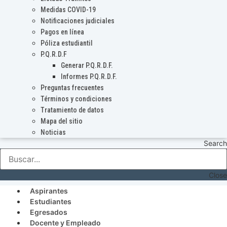
Medidas COVID-19
Notificaciones judiciales
Pagos en línea
Póliza estudiantil
P.Q.R.D.F
Generar P.Q.R.D.F.
Informes P.Q.R.D.F.
Preguntas frecuentes
Términos y condiciones
Tratamiento de datos
Mapa del sitio
Noticias
Search
Close
Aspirantes
Estudiantes
Egresados
Docente y Empleado