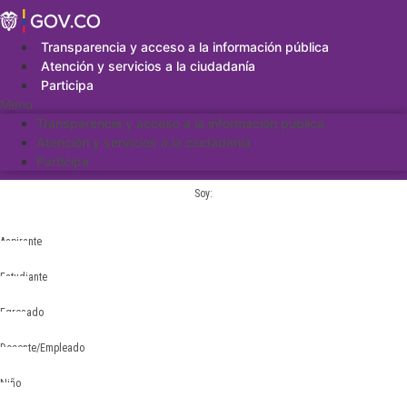
Saltar
al
contenido
Transparencia y acceso a la información pública
Atención y servicios a la ciudadanía
Participa
Menu
Transparencia y acceso a la información pública
Atención y servicios a la ciudadanía
Participa
Soy:
Aspirante
Estudiante
Egresado
Docente/Empleado
Niño