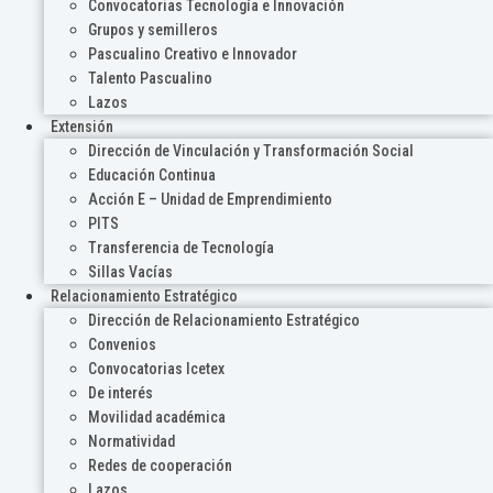
Convocatorias Tecnología e Innovación
Grupos y semilleros
Pascualino Creativo e Innovador
Talento Pascualino
Lazos
Extensión
Dirección de Vinculación y Transformación Social
Educación Continua
Acción E – Unidad de Emprendimiento
PITS
Transferencia de Tecnología
Sillas Vacías
Relacionamiento Estratégico
Dirección de Relacionamiento Estratégico
Convenios
Convocatorias Icetex
De interés
Movilidad académica
Normatividad
Redes de cooperación
Lazos