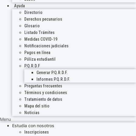
Ayuda
Directorio
Derechos pecunarios
Glosario
Listado Trámites
Medidas COVID-19
Notificaciones judiciales
Pagos en línea
Póliza estudiantil
P.Q.R.D.F
Generar P.Q.R.D.F.
Informes P.Q.R.D.F.
Preguntas frecuentes
Términos y condiciones
Tratamiento de datos
Mapa del sitio
Noticias
Menu
Estudia con nosotros
Inscripciones