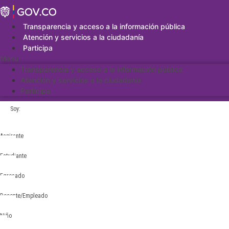
Saltar
al
contenido
Transparencia y acceso a la información pública
Atención y servicios a la ciudadanía
Participa
Menu
Transparencia y acceso a la información pública
Atención y servicios a la ciudadanía
Participa
Soy:
Aspirante
Estudiante
Egresado
Docente/Empleado
Niño