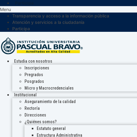
Participa
Menu
Transparencia y acceso a la información pública
Atención y servicios a la ciudadanía
Participa
Estudia con nosotros
Inscripciones
Pregrados
Posgrados
Micro y Macrocredenciales
Institucional
Aseguramiento de la calidad
Rectoría
Direcciones
¿Quiénes somos?
Estatuto general
Estructura Administrativa