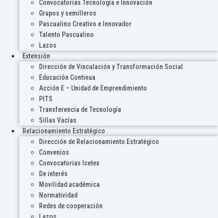
Convocatorias Tecnología e Innovación
Grupos y semilleros
Pascualino Creativo e Innovador
Talento Pascualino
Lazos
Extensión
Dirección de Vinculación y Transformación Social
Educación Continua
Acción E – Unidad de Emprendimiento
PITS
Transferencia de Tecnología
Sillas Vacías
Relacionamiento Estratégico
Dirección de Relacionamiento Estratégico
Convenios
Convocatorias Icetex
De interés
Movilidad académica
Normatividad
Redes de cooperación
Lazos