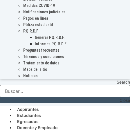
Medidas COVID-19
Notificaciones judiciales
Pagos en línea
Póliza estudiantil
P.Q.R.D.F
Generar P.Q.R.D.F.
Informes P.Q.R.D.F.
Preguntas frecuentes
Términos y condiciones
Tratamiento de datos
Mapa del sitio
Noticias
Search
Close
Aspirantes
Estudiantes
Egresados
Docente y Empleado