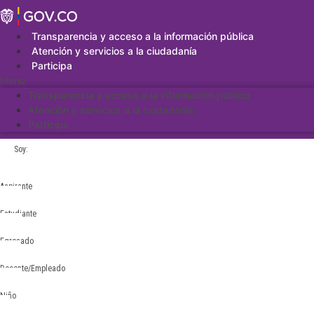
Saltar
al
contenido
Transparencia y acceso a la información pública
Atención y servicios a la ciudadanía
Participa
Menu
Transparencia y acceso a la información pública
Atención y servicios a la ciudadanía
Participa
Soy:
Aspirante
Estudiante
Egresado
Docente/Empleado
Niño