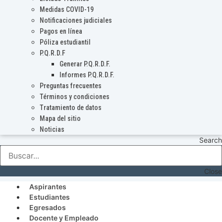
Medidas COVID-19
Notificaciones judiciales
Pagos en línea
Póliza estudiantil
P.Q.R.D.F
Generar P.Q.R.D.F.
Informes P.Q.R.D.F.
Preguntas frecuentes
Términos y condiciones
Tratamiento de datos
Mapa del sitio
Noticias
Search
Close
Aspirantes
Estudiantes
Egresados
Docente y Empleado