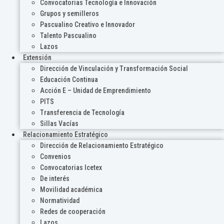
Convocatorias Tecnología e Innovación
Grupos y semilleros
Pascualino Creativo e Innovador
Talento Pascualino
Lazos
Extensión
Dirección de Vinculación y Transformación Social
Educación Continua
Acción E – Unidad de Emprendimiento
PITS
Transferencia de Tecnología
Sillas Vacías
Relacionamiento Estratégico
Dirección de Relacionamiento Estratégico
Convenios
Convocatorias Icetex
De interés
Movilidad académica
Normatividad
Redes de cooperación
Lazos