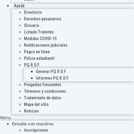
Ayuda
Directorio
Derechos pecunarios
Glosario
Listado Trámites
Medidas COVID-19
Notificaciones judiciales
Pagos en línea
Póliza estudiantil
P.Q.R.D.F
Generar P.Q.R.D.F.
Informes P.Q.R.D.F.
Preguntas frecuentes
Términos y condiciones
Tratamiento de datos
Mapa del sitio
Noticias
Menu
Estudia con nosotros
Inscripciones