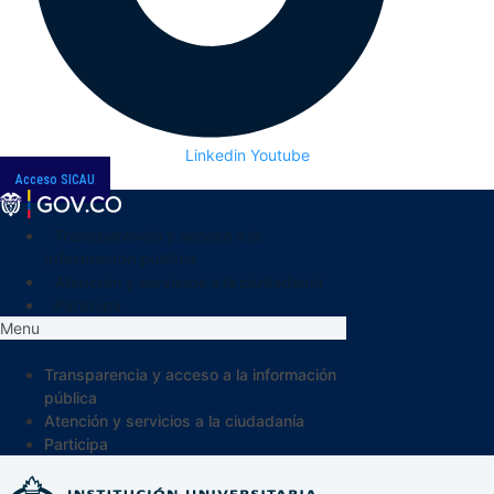
Linkedin
Youtube
Acceso SICAU
Transparencia y acceso a la
información pública
Atención y servicios a la ciudadanía
Participa
Menu
Transparencia y acceso a la información
pública
Atención y servicios a la ciudadanía
Participa