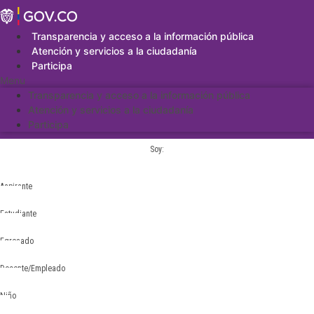
Saltar
al
contenido
Transparencia y acceso a la información pública
Atención y servicios a la ciudadanía
Participa
Menu
Transparencia y acceso a la información pública
Atención y servicios a la ciudadanía
Participa
Soy:
Aspirante
Estudiante
Egresado
Docente/Empleado
Niño