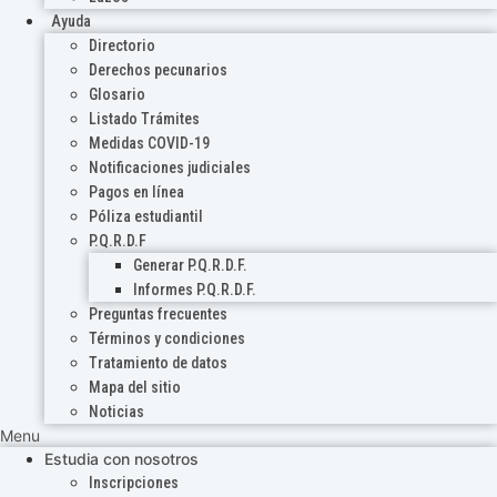
Ayuda
Directorio
Derechos pecunarios
Glosario
Listado Trámites
Medidas COVID-19
Notificaciones judiciales
Pagos en línea
Póliza estudiantil
P.Q.R.D.F
Generar P.Q.R.D.F.
Informes P.Q.R.D.F.
Preguntas frecuentes
Términos y condiciones
Tratamiento de datos
Mapa del sitio
Noticias
Menu
Estudia con nosotros
Inscripciones