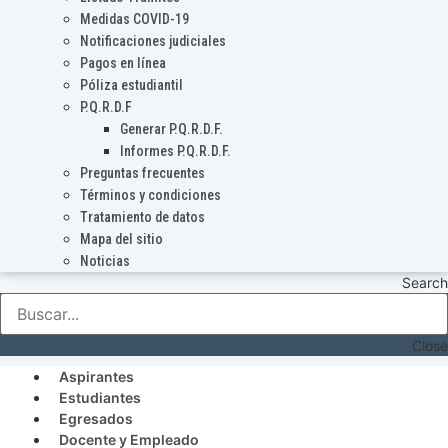
Medidas COVID-19
Notificaciones judiciales
Pagos en línea
Póliza estudiantil
P.Q.R.D.F
Generar P.Q.R.D.F.
Informes P.Q.R.D.F.
Preguntas frecuentes
Términos y condiciones
Tratamiento de datos
Mapa del sitio
Noticias
Search
Close
Aspirantes
Estudiantes
Egresados
Docente y Empleado