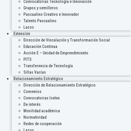
Convocatorias Tecnología e Innovación
Grupos y semilleros
Pascualino Creativo e Innovador
Talento Pascualino
Lazos
Extensión
Dirección de Vinculación y Transformación Social
Educación Continua
Acción E – Unidad de Emprendimiento
PITS
Transferencia de Tecnología
Sillas Vacías
Relacionamiento Estratégico
Dirección de Relacionamiento Estratégico
Convenios
Convocatorias Icetex
De interés
Movilidad académica
Normatividad
Redes de cooperación
Lazos