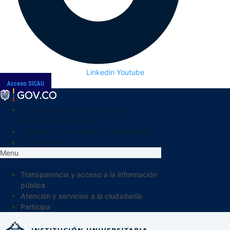
Linkedin
Youtube
Acceso SICAU
Transparencia y acceso a la
información pública
Atención y servicios a la ciudadanía
Participa
Menu
Transparencia y acceso a la información
pública
Atención y servicios a la ciudadanía
Participa