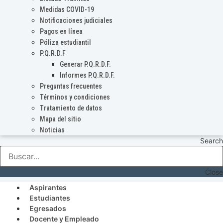
Medidas COVID-19
Notificaciones judiciales
Pagos en línea
Póliza estudiantil
P.Q.R.D.F
Generar P.Q.R.D.F.
Informes P.Q.R.D.F.
Preguntas frecuentes
Términos y condiciones
Tratamiento de datos
Mapa del sitio
Noticias
Search
Close
Aspirantes
Estudiantes
Egresados
Docente y Empleado