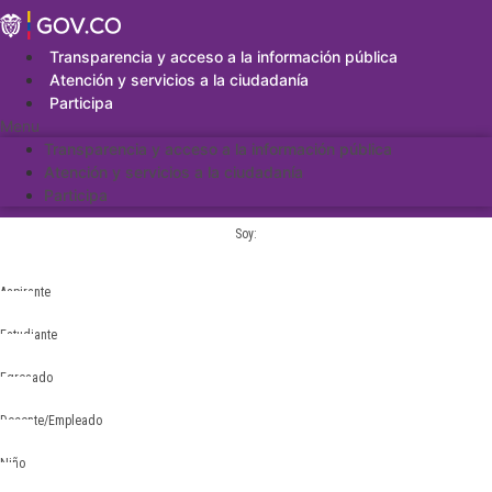
Saltar
al
contenido
Transparencia y acceso a la información pública
Atención y servicios a la ciudadanía
Participa
Menu
Transparencia y acceso a la información pública
Atención y servicios a la ciudadanía
Participa
Soy:
Aspirante
Estudiante
Egresado
Docente/Empleado
Niño