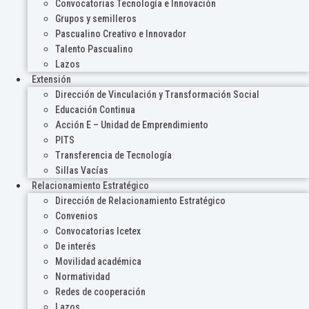
Convocatorias Tecnología e Innovación
Grupos y semilleros
Pascualino Creativo e Innovador
Talento Pascualino
Lazos
Extensión
Dirección de Vinculación y Transformación Social
Educación Continua
Acción E – Unidad de Emprendimiento
PITS
Transferencia de Tecnología
Sillas Vacías
Relacionamiento Estratégico
Dirección de Relacionamiento Estratégico
Convenios
Convocatorias Icetex
De interés
Movilidad académica
Normatividad
Redes de cooperación
Lazos