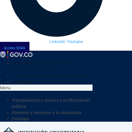
Linkedin
Youtube
Acceso SICAU
Transparencia y acceso a la
información pública
Atención y servicios a la ciudadanía
Participa
Menu
Transparencia y acceso a la información
pública
Atención y servicios a la ciudadanía
Participa