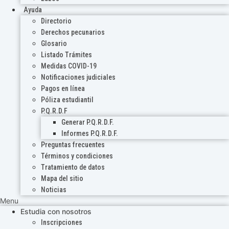
Ayuda
Directorio
Derechos pecunarios
Glosario
Listado Trámites
Medidas COVID-19
Notificaciones judiciales
Pagos en línea
Póliza estudiantil
P.Q.R.D.F
Generar P.Q.R.D.F.
Informes P.Q.R.D.F.
Preguntas frecuentes
Términos y condiciones
Tratamiento de datos
Mapa del sitio
Noticias
Menu
Estudia con nosotros
Inscripciones