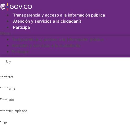
Saltar
al
contenido
Transparencia y acceso a la información pública
Atención y servicios a la ciudadanía
Participa
Menu
Transparencia y acceso a la información pública
Atención y servicios a la ciudadanía
Participa
Soy:
Aspirante
Estudiante
Egresado
Docente/Empleado
Niño