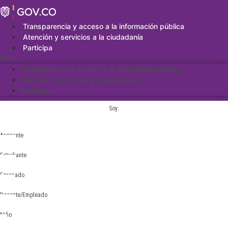
Saltar
al
contenido
Transparencia y acceso a la información pública
Atención y servicios a la ciudadanía
Participa
Menu
Transparencia y acceso a la información pública
Atención y servicios a la ciudadanía
Participa
Soy:
Aspirante
Estudiante
Egresado
Docente/Empleado
Niño