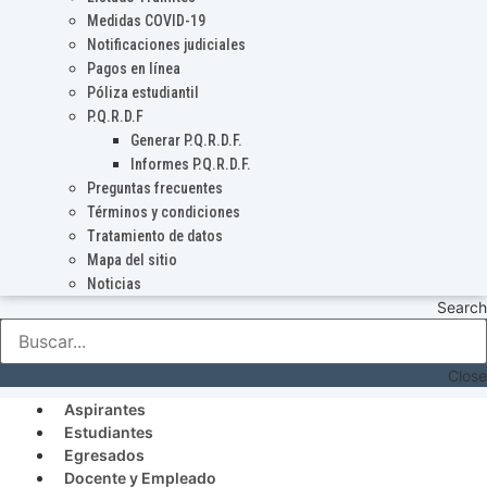
Medidas COVID-19
Notificaciones judiciales
Pagos en línea
Póliza estudiantil
P.Q.R.D.F
Generar P.Q.R.D.F.
Informes P.Q.R.D.F.
Preguntas frecuentes
Términos y condiciones
Tratamiento de datos
Mapa del sitio
Noticias
Search
Close
Aspirantes
Estudiantes
Egresados
Docente y Empleado