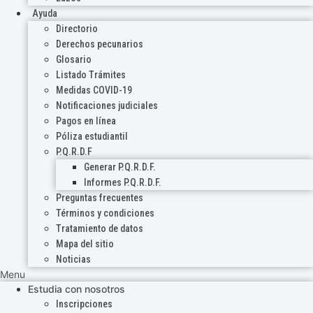
Ayuda
Directorio
Derechos pecunarios
Glosario
Listado Trámites
Medidas COVID-19
Notificaciones judiciales
Pagos en línea
Póliza estudiantil
P.Q.R.D.F
Generar P.Q.R.D.F.
Informes P.Q.R.D.F.
Preguntas frecuentes
Términos y condiciones
Tratamiento de datos
Mapa del sitio
Noticias
Menu
Estudia con nosotros
Inscripciones