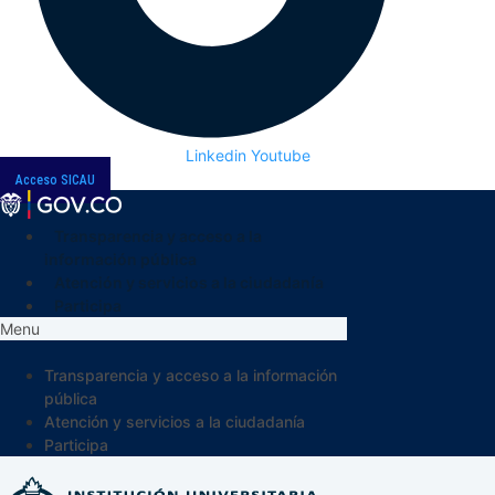
Linkedin
Youtube
Acceso SICAU
Transparencia y acceso a la
información pública
Atención y servicios a la ciudadanía
Participa
Menu
Transparencia y acceso a la información
pública
Atención y servicios a la ciudadanía
Participa