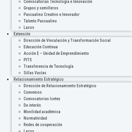
Convocatorias Tecnología e Innovación
Grupos y semilleros
Pascualino Creativo e Innovador
Talento Pascualino
Lazos
Extensión
Dirección de Vinculación y Transformación Social
Educación Continua
Acción E – Unidad de Emprendimiento
PITS
Transferencia de Tecnología
Sillas Vacías
Relacionamiento Estratégico
Dirección de Relacionamiento Estratégico
Convenios
Convocatorias Icetex
De interés
Movilidad académica
Normatividad
Redes de cooperación
Lazos