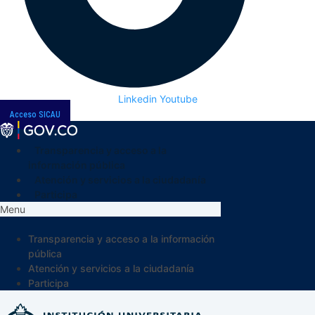
Linkedin
Youtube
Acceso SICAU
Transparencia y acceso a la
información pública
Atención y servicios a la ciudadanía
Participa
Menu
Transparencia y acceso a la información
pública
Atención y servicios a la ciudadanía
Participa