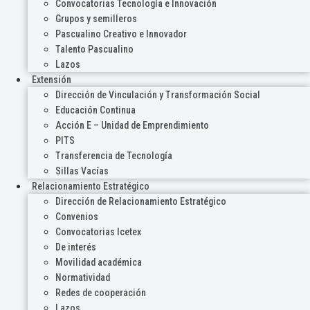
Convocatorias Tecnología e Innovación
Grupos y semilleros
Pascualino Creativo e Innovador
Talento Pascualino
Lazos
Extensión
Dirección de Vinculación y Transformación Social
Educación Continua
Acción E – Unidad de Emprendimiento
PITS
Transferencia de Tecnología
Sillas Vacías
Relacionamiento Estratégico
Dirección de Relacionamiento Estratégico
Convenios
Convocatorias Icetex
De interés
Movilidad académica
Normatividad
Redes de cooperación
Lazos