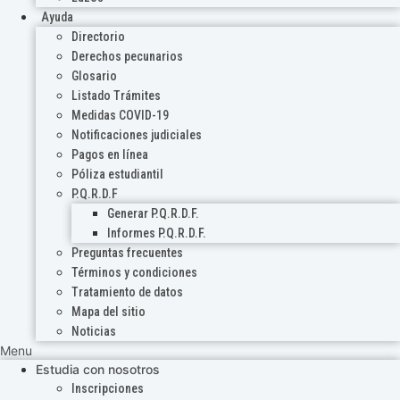
Ayuda
Directorio
Derechos pecunarios
Glosario
Listado Trámites
Medidas COVID-19
Notificaciones judiciales
Pagos en línea
Póliza estudiantil
P.Q.R.D.F
Generar P.Q.R.D.F.
Informes P.Q.R.D.F.
Preguntas frecuentes
Términos y condiciones
Tratamiento de datos
Mapa del sitio
Noticias
Menu
Estudia con nosotros
Inscripciones