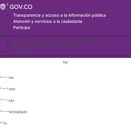
Saltar
al
contenido
Transparencia y acceso a la información pública
Atención y servicios a la ciudadanía
Participa
Menu
Transparencia y acceso a la información pública
Atención y servicios a la ciudadanía
Participa
Soy:
Aspirante
Estudiante
Egresado
Docente/Empleado
Niño