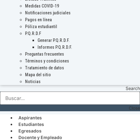
Medidas COVID-19
Notificaciones judiciales
Pagos en línea
Póliza estudiantil
P.Q.R.D.F
Generar P.Q.R.D.F.
Informes P.Q.R.D.F.
Preguntas frecuentes
Términos y condiciones
Tratamiento de datos
Mapa del sitio
Noticias
Search
Close
Aspirantes
Estudiantes
Egresados
Docente y Empleado