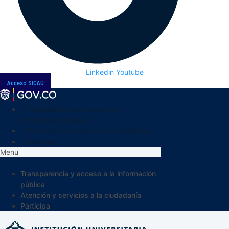
Linkedin
Youtube
Acceso SICAU
Transparencia y acceso a la
información pública
Atención y servicios a la ciudadanía
Participa
Menu
Transparencia y acceso a la información
pública
Atención y servicios a la ciudadanía
Participa