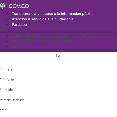
Saltar
al
contenido
Transparencia y acceso a la información pública
Atención y servicios a la ciudadanía
Participa
Menu
Transparencia y acceso a la información pública
Atención y servicios a la ciudadanía
Participa
Soy:
Aspirante
Estudiante
Egresado
Docente/Empleado
Niño