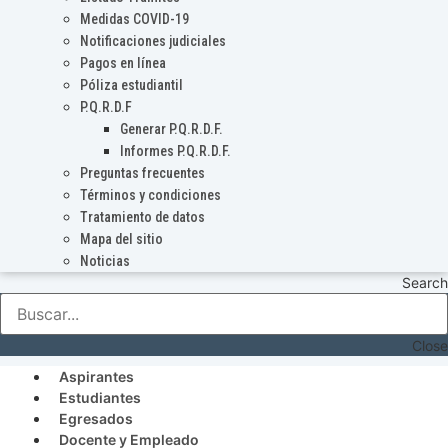
Medidas COVID-19
Notificaciones judiciales
Pagos en línea
Póliza estudiantil
P.Q.R.D.F
Generar P.Q.R.D.F.
Informes P.Q.R.D.F.
Preguntas frecuentes
Términos y condiciones
Tratamiento de datos
Mapa del sitio
Noticias
Search
Close
Aspirantes
Estudiantes
Egresados
Docente y Empleado