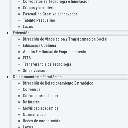
Convocatorias Tecnología e Innovación
Grupos y semilleros
Pascualino Creativo e Innovador
Talento Pascualino
Lazos
Extensión
Dirección de Vinculación y Transformación Social
Educación Continua
Acción E – Unidad de Emprendimiento
PITS
Transferencia de Tecnología
Sillas Vacías
Relacionamiento Estratégico
Dirección de Relacionamiento Estratégico
Convenios
Convocatorias Icetex
De interés
Movilidad académica
Normatividad
Redes de cooperación
Lazos