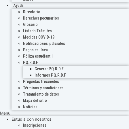
Ayuda
Directorio
Derechos pecunarios
Glosario
Listado Trámites
Medidas COVID-19
Notificaciones judiciales
Pagos en línea
Póliza estudiantil
P.Q.R.D.F
Generar P.Q.R.D.F.
Informes P.Q.R.D.F.
Preguntas frecuentes
Términos y condiciones
Tratamiento de datos
Mapa del sitio
Noticias
Menu
Estudia con nosotros
Inscripciones