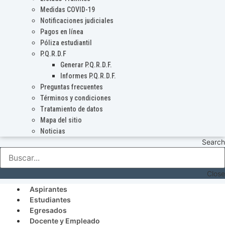
Medidas COVID-19
Notificaciones judiciales
Pagos en línea
Póliza estudiantil
P.Q.R.D.F
Generar P.Q.R.D.F.
Informes P.Q.R.D.F.
Preguntas frecuentes
Términos y condiciones
Tratamiento de datos
Mapa del sitio
Noticias
Search
Close
Aspirantes
Estudiantes
Egresados
Docente y Empleado