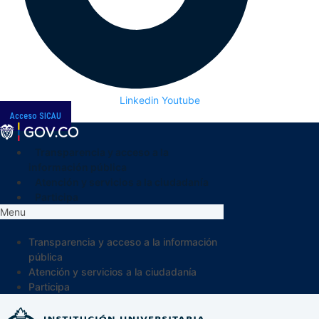
Linkedin
Youtube
Acceso SICAU
Transparencia y acceso a la
información pública
Atención y servicios a la ciudadanía
Participa
Menu
Transparencia y acceso a la información
pública
Atención y servicios a la ciudadanía
Participa