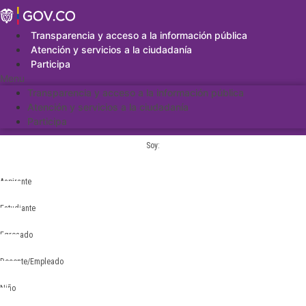
Saltar
al
contenido
Transparencia y acceso a la información pública
Atención y servicios a la ciudadanía
Participa
Menu
Transparencia y acceso a la información pública
Atención y servicios a la ciudadanía
Participa
Soy:
Aspirante
Estudiante
Egresado
Docente/Empleado
Niño