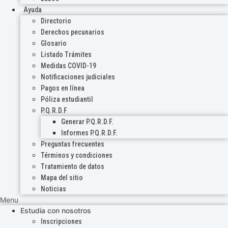
Ayuda
Directorio
Derechos pecunarios
Glosario
Listado Trámites
Medidas COVID-19
Notificaciones judiciales
Pagos en línea
Póliza estudiantil
P.Q.R.D.F
Generar P.Q.R.D.F.
Informes P.Q.R.D.F.
Preguntas frecuentes
Términos y condiciones
Tratamiento de datos
Mapa del sitio
Noticias
Menu
Estudia con nosotros
Inscripciones