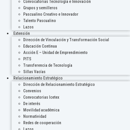
Convocatorias Tecnología e Innovación
Grupos y semilleros
Pascualino Creativo e Innovador
Talento Pascualino
Lazos
Extensión
Dirección de Vinculación y Transformación Social
Educación Continua
Acción E – Unidad de Emprendimiento
PITS
Transferencia de Tecnología
Sillas Vacías
Relacionamiento Estratégico
Dirección de Relacionamiento Estratégico
Convenios
Convocatorias Icetex
De interés
Movilidad académica
Normatividad
Redes de cooperación
Lazos