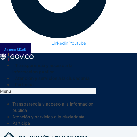
Linkedin
Youtube
Acceso SICAU
Transparencia y acceso a la
información pública
Atención y servicios a la ciudadanía
Participa
Menu
Transparencia y acceso a la información
pública
Atención y servicios a la ciudadanía
Participa