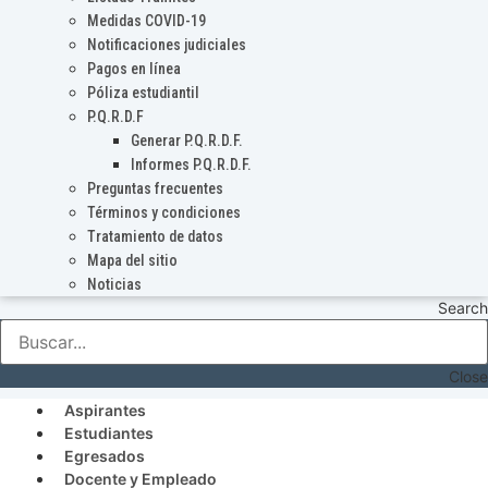
Medidas COVID-19
Notificaciones judiciales
Pagos en línea
Póliza estudiantil
P.Q.R.D.F
Generar P.Q.R.D.F.
Informes P.Q.R.D.F.
Preguntas frecuentes
Términos y condiciones
Tratamiento de datos
Mapa del sitio
Noticias
Search
Close
Aspirantes
Estudiantes
Egresados
Docente y Empleado