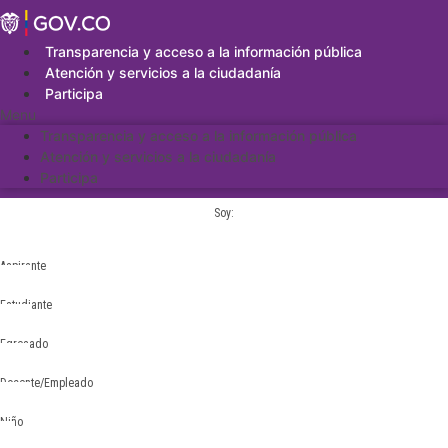
Saltar
al
contenido
Transparencia y acceso a la información pública
Atención y servicios a la ciudadanía
Participa
Menu
Transparencia y acceso a la información pública
Atención y servicios a la ciudadanía
Participa
Soy:
Aspirante
Estudiante
Egresado
Docente/Empleado
Niño