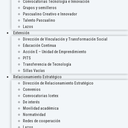
Convocatorias Tecnología e Innovación
Grupos y semilleros
Pascualino Creativo e Innovador
Talento Pascualino
Lazos
Extensión
Dirección de Vinculación y Transformación Social
Educación Continua
Acción E – Unidad de Emprendimiento
PITS
Transferencia de Tecnología
Sillas Vacías
Relacionamiento Estratégico
Dirección de Relacionamiento Estratégico
Convenios
Convocatorias Icetex
De interés
Movilidad académica
Normatividad
Redes de cooperación
Lazos