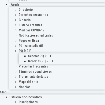
Ayuda
Directorio
Derechos pecunarios
Glosario
Listado Trámites
Medidas COVID-19
Notificaciones judiciales
Pagos en línea
Póliza estudiantil
P.Q.R.D.F
Generar P.Q.R.D.F.
Informes P.Q.R.D.F.
Preguntas frecuentes
Términos y condiciones
Tratamiento de datos
Mapa del sitio
Noticias
Menu
Estudia con nosotros
Inscripciones