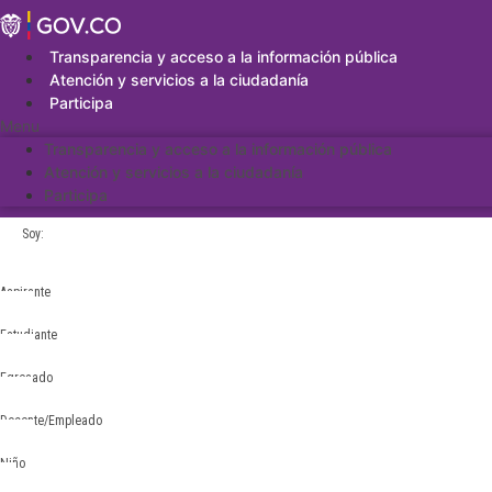
Saltar
al
contenido
Transparencia y acceso a la información pública
Atención y servicios a la ciudadanía
Participa
Menu
Transparencia y acceso a la información pública
Atención y servicios a la ciudadanía
Participa
Soy:
Aspirante
Estudiante
Egresado
Docente/Empleado
Niño