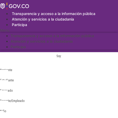
Saltar
al
contenido
Transparencia y acceso a la información pública
Atención y servicios a la ciudadanía
Participa
Menu
Transparencia y acceso a la información pública
Atención y servicios a la ciudadanía
Participa
Soy:
Aspirante
Estudiante
Egresado
Docente/Empleado
Niño