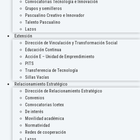
Convocatorias Tecnología e Innovación
Grupos y semilleros
Pascualino Creativo e Innovador
Talento Pascualino
Lazos
Extensión
Dirección de Vinculación y Transformación Social
Educación Continua
Acción E – Unidad de Emprendimiento
PITS
Transferencia de Tecnología
Sillas Vacías
Relacionamiento Estratégico
Dirección de Relacionamiento Estratégico
Convenios
Convocatorias Icetex
De interés
Movilidad académica
Normatividad
Redes de cooperación
Lazos