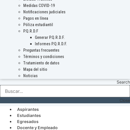
Medidas COVID-19
Notificaciones judiciales
Pagos en línea
Póliza estudiantil
P.Q.R.D.F
Generar P.Q.R.D.F.
Informes P.Q.R.D.F.
Preguntas frecuentes
Términos y condiciones
Tratamiento de datos
Mapa del sitio
Noticias
Search
Close
Aspirantes
Estudiantes
Egresados
Docente y Empleado