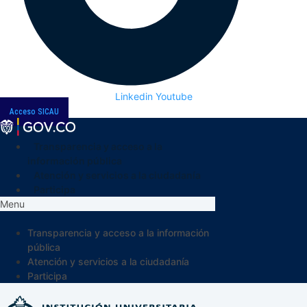
Linkedin
Youtube
Acceso SICAU
Transparencia y acceso a la
información pública
Atención y servicios a la ciudadanía
Participa
Menu
Transparencia y acceso a la información
pública
Atención y servicios a la ciudadanía
Participa