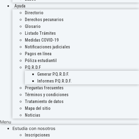
Ayuda
Directorio
Derechos pecunarios
Glosario
Listado Trámites
Medidas COVID-19
Notificaciones judiciales
Pagos en línea
Póliza estudiantil
P.Q.R.D.F
Generar P.Q.R.D.F.
Informes P.Q.R.D.F.
Preguntas frecuentes
Términos y condiciones
Tratamiento de datos
Mapa del sitio
Noticias
Menu
Estudia con nosotros
Inscripciones