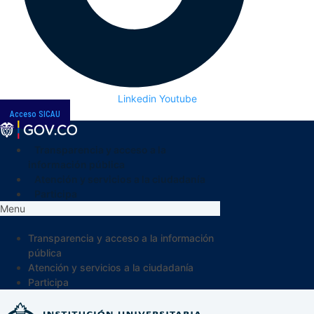
Linkedin
Youtube
Acceso SICAU
Transparencia y acceso a la
información pública
Atención y servicios a la ciudadanía
Participa
Menu
Transparencia y acceso a la información
pública
Atención y servicios a la ciudadanía
Participa