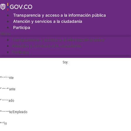
Saltar
al
contenido
Transparencia y acceso a la información pública
Atención y servicios a la ciudadanía
Participa
Menu
Transparencia y acceso a la información pública
Atención y servicios a la ciudadanía
Participa
Soy:
Aspirante
Estudiante
Egresado
Docente/Empleado
Niño