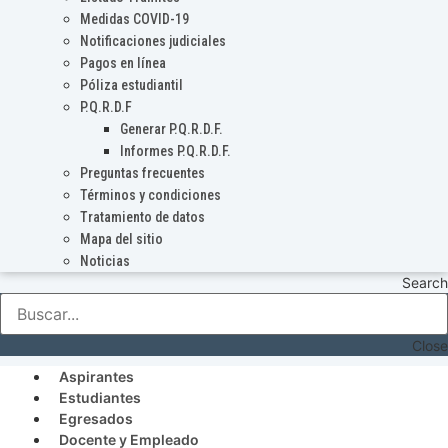
Medidas COVID-19
Notificaciones judiciales
Pagos en línea
Póliza estudiantil
P.Q.R.D.F
Generar P.Q.R.D.F.
Informes P.Q.R.D.F.
Preguntas frecuentes
Términos y condiciones
Tratamiento de datos
Mapa del sitio
Noticias
Search
Close
Aspirantes
Estudiantes
Egresados
Docente y Empleado