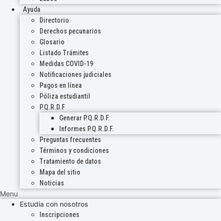
Ayuda
Directorio
Derechos pecunarios
Glosario
Listado Trámites
Medidas COVID-19
Notificaciones judiciales
Pagos en línea
Póliza estudiantil
P.Q.R.D.F
Generar P.Q.R.D.F.
Informes P.Q.R.D.F.
Preguntas frecuentes
Términos y condiciones
Tratamiento de datos
Mapa del sitio
Noticias
Menu
Estudia con nosotros
Inscripciones