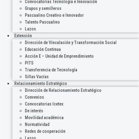
Convocatorias Tecnología e Innovación
Grupos y semilleros
Pascualino Creativo e Innovador
Talento Pascualino
Lazos
Extensión
Dirección de Vinculación y Transformación Social
Educación Continua
Acción E – Unidad de Emprendimiento
PITS
Transferencia de Tecnología
Sillas Vacías
Relacionamiento Estratégico
Dirección de Relacionamiento Estratégico
Convenios
Convocatorias Icetex
De interés
Movilidad académica
Normatividad
Redes de cooperación
Lazos