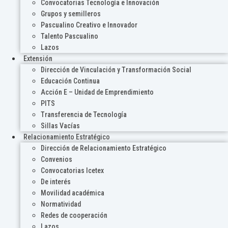
Convocatorias Tecnología e Innovación
Grupos y semilleros
Pascualino Creativo e Innovador
Talento Pascualino
Lazos
Extensión
Dirección de Vinculación y Transformación Social
Educación Continua
Acción E – Unidad de Emprendimiento
PITS
Transferencia de Tecnología
Sillas Vacías
Relacionamiento Estratégico
Dirección de Relacionamiento Estratégico
Convenios
Convocatorias Icetex
De interés
Movilidad académica
Normatividad
Redes de cooperación
Lazos