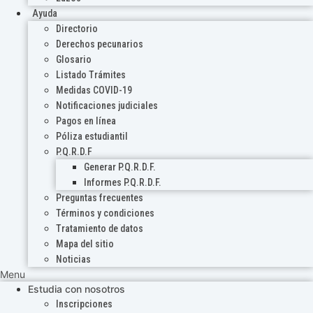
Ayuda
Directorio
Derechos pecunarios
Glosario
Listado Trámites
Medidas COVID-19
Notificaciones judiciales
Pagos en línea
Póliza estudiantil
P.Q.R.D.F
Generar P.Q.R.D.F.
Informes P.Q.R.D.F.
Preguntas frecuentes
Términos y condiciones
Tratamiento de datos
Mapa del sitio
Noticias
Menu
Estudia con nosotros
Inscripciones