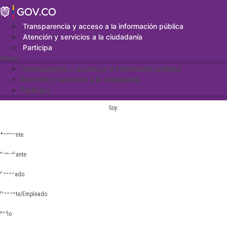
Saltar
al
contenido
Transparencia y acceso a la información pública
Atención y servicios a la ciudadanía
Participa
Menu
Transparencia y acceso a la información pública
Atención y servicios a la ciudadanía
Participa
Soy:
Aspirante
Estudiante
Egresado
Docente/Empleado
Niño