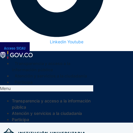
Linkedin
Youtube
Acceso SICAU
Transparencia y acceso a la
información pública
Atención y servicios a la ciudadanía
Participa
Menu
Transparencia y acceso a la información
pública
Atención y servicios a la ciudadanía
Participa