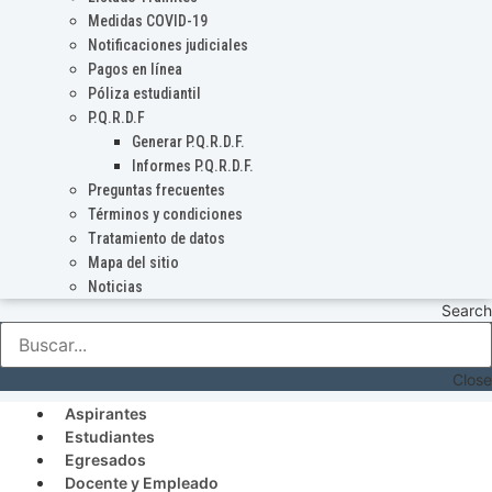
Medidas COVID-19
Notificaciones judiciales
Pagos en línea
Póliza estudiantil
P.Q.R.D.F
Generar P.Q.R.D.F.
Informes P.Q.R.D.F.
Preguntas frecuentes
Términos y condiciones
Tratamiento de datos
Mapa del sitio
Noticias
Search
Close
Aspirantes
Estudiantes
Egresados
Docente y Empleado