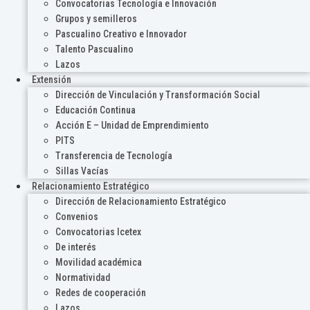
Convocatorias Tecnología e Innovación
Grupos y semilleros
Pascualino Creativo e Innovador
Talento Pascualino
Lazos
Extensión
Dirección de Vinculación y Transformación Social
Educación Continua
Acción E – Unidad de Emprendimiento
PITS
Transferencia de Tecnología
Sillas Vacías
Relacionamiento Estratégico
Dirección de Relacionamiento Estratégico
Convenios
Convocatorias Icetex
De interés
Movilidad académica
Normatividad
Redes de cooperación
Lazos