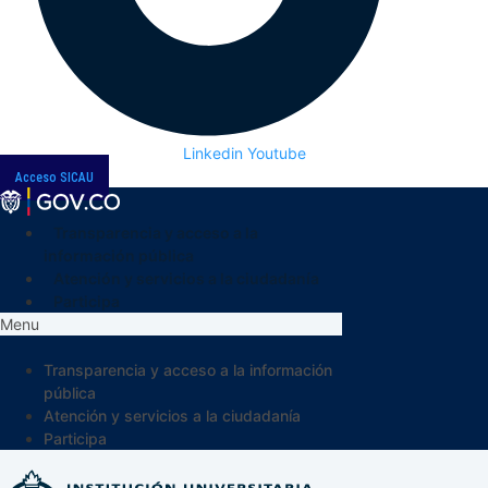
Linkedin
Youtube
Acceso SICAU
Transparencia y acceso a la
información pública
Atención y servicios a la ciudadanía
Participa
Menu
Transparencia y acceso a la información
pública
Atención y servicios a la ciudadanía
Participa