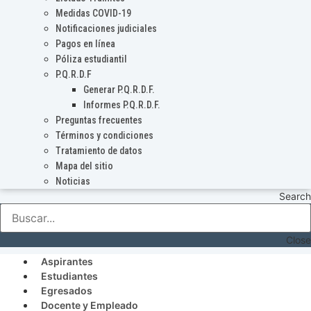
Medidas COVID-19
Notificaciones judiciales
Pagos en línea
Póliza estudiantil
P.Q.R.D.F
Generar P.Q.R.D.F.
Informes P.Q.R.D.F.
Preguntas frecuentes
Términos y condiciones
Tratamiento de datos
Mapa del sitio
Noticias
Search
Close
Aspirantes
Estudiantes
Egresados
Docente y Empleado