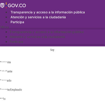
Saltar
al
contenido
Transparencia y acceso a la información pública
Atención y servicios a la ciudadanía
Participa
Menu
Transparencia y acceso a la información pública
Atención y servicios a la ciudadanía
Participa
Soy:
Aspirante
Estudiante
Egresado
Docente/Empleado
Niño