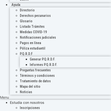
Ayuda
Directorio
Derechos pecunarios
Glosario
Listado Trámites
Medidas COVID-19
Notificaciones judiciales
Pagos en línea
Póliza estudiantil
P.Q.R.D.F
Generar P.Q.R.D.F.
Informes P.Q.R.D.F.
Preguntas frecuentes
Términos y condiciones
Tratamiento de datos
Mapa del sitio
Noticias
Menu
Estudia con nosotros
Inscripciones