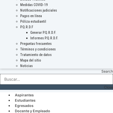
Medidas COVID-19
Notificaciones judiciales
Pagos en línea
Póliza estudiantil
P.Q.R.D.F
Generar P.Q.R.D.F.
Informes P.Q.R.D.F.
Preguntas frecuentes
Términos y condiciones
Tratamiento de datos
Mapa del sitio
Noticias
Search
Close
Aspirantes
Estudiantes
Egresados
Docente y Empleado