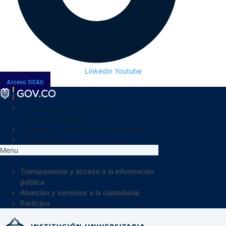
Linkedin
Youtube
Acceso SICAU
Transparencia y acceso a la
información pública
Atención y servicios a la ciudadanía
Participa
Menu
Transparencia y acceso a la información
pública
Atención y servicios a la ciudadanía
Participa