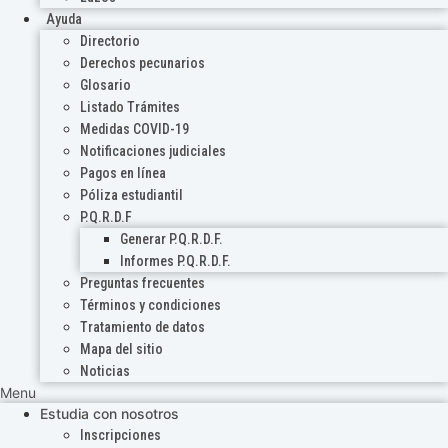
Ayuda
Directorio
Derechos pecunarios
Glosario
Listado Trámites
Medidas COVID-19
Notificaciones judiciales
Pagos en línea
Póliza estudiantil
P.Q.R.D.F
Generar P.Q.R.D.F.
Informes P.Q.R.D.F.
Preguntas frecuentes
Términos y condiciones
Tratamiento de datos
Mapa del sitio
Noticias
Menu
Estudia con nosotros
Inscripciones