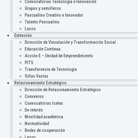
Convocatorias Tecnología e Innovación
Grupos y semilleros
Pascualino Creativo e Innovador
Talento Pascualino
Lazos
Extensión
Dirección de Vinculación y Transformación Social
Educación Continua
Acción E – Unidad de Emprendimiento
PITS
Transferencia de Tecnología
Sillas Vacías
Relacionamiento Estratégico
Dirección de Relacionamiento Estratégico
Convenios
Convocatorias Icetex
De interés
Movilidad académica
Normatividad
Redes de cooperación
Lazos