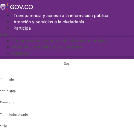
Saltar
al
contenido
Transparencia y acceso a la información pública
Atención y servicios a la ciudadanía
Participa
Menu
Transparencia y acceso a la información pública
Atención y servicios a la ciudadanía
Participa
Soy:
Aspirante
Estudiante
Egresado
Docente/Empleado
Niño