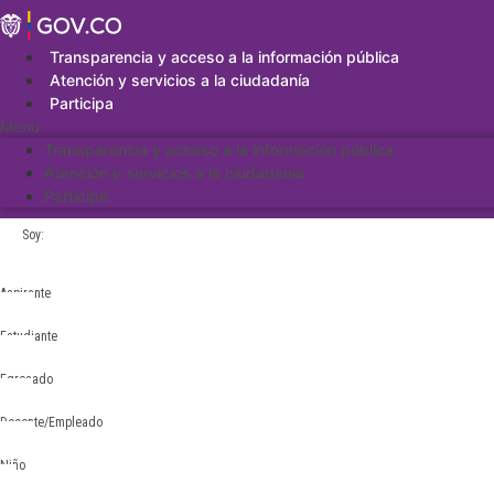
Saltar
al
contenido
Transparencia y acceso a la información pública
Atención y servicios a la ciudadanía
Participa
Menu
Transparencia y acceso a la información pública
Atención y servicios a la ciudadanía
Participa
Soy:
Aspirante
Estudiante
Egresado
Docente/Empleado
Niño