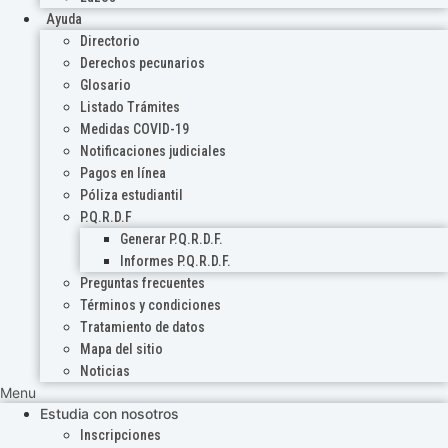
Ayuda
Directorio
Derechos pecunarios
Glosario
Listado Trámites
Medidas COVID-19
Notificaciones judiciales
Pagos en línea
Póliza estudiantil
P.Q.R.D.F
Generar P.Q.R.D.F.
Informes P.Q.R.D.F.
Preguntas frecuentes
Términos y condiciones
Tratamiento de datos
Mapa del sitio
Noticias
Menu
Estudia con nosotros
Inscripciones