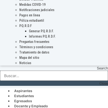
Medidas COVID-19
Notificaciones judiciales
Pagos en línea
Póliza estudiantil
P.Q.R.D.F
Generar P.Q.R.D.F.
Informes P.Q.R.D.F.
Preguntas frecuentes
Términos y condiciones
Tratamiento de datos
Mapa del sitio
Noticias
Search
Close
Aspirantes
Estudiantes
Egresados
Docente y Empleado