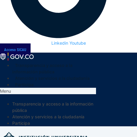
Linkedin
Youtube
Acceso SICAU
Transparencia y acceso a la
información pública
Atención y servicios a la ciudadanía
Participa
Menu
Transparencia y acceso a la información
pública
Atención y servicios a la ciudadanía
Participa