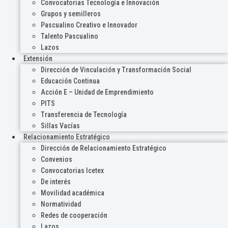
Convocatorias Tecnología e Innovación
Grupos y semilleros
Pascualino Creativo e Innovador
Talento Pascualino
Lazos
Extensión
Dirección de Vinculación y Transformación Social
Educación Continua
Acción E – Unidad de Emprendimiento
PITS
Transferencia de Tecnología
Sillas Vacías
Relacionamiento Estratégico
Dirección de Relacionamiento Estratégico
Convenios
Convocatorias Icetex
De interés
Movilidad académica
Normatividad
Redes de cooperación
Lazos