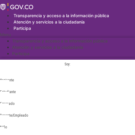
Saltar
al
contenido
Transparencia y acceso a la información pública
Atención y servicios a la ciudadanía
Participa
Menu
Transparencia y acceso a la información pública
Atención y servicios a la ciudadanía
Participa
Soy:
Aspirante
Estudiante
Egresado
Docente/Empleado
Niño