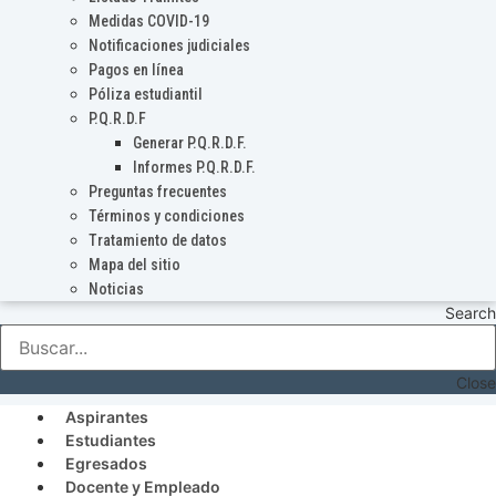
Medidas COVID-19
Notificaciones judiciales
Pagos en línea
Póliza estudiantil
P.Q.R.D.F
Generar P.Q.R.D.F.
Informes P.Q.R.D.F.
Preguntas frecuentes
Términos y condiciones
Tratamiento de datos
Mapa del sitio
Noticias
Search
Close
Aspirantes
Estudiantes
Egresados
Docente y Empleado