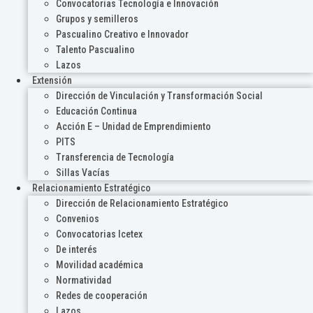
Convocatorias Tecnología e Innovación
Grupos y semilleros
Pascualino Creativo e Innovador
Talento Pascualino
Lazos
Extensión
Dirección de Vinculación y Transformación Social
Educación Continua
Acción E – Unidad de Emprendimiento
PITS
Transferencia de Tecnología
Sillas Vacías
Relacionamiento Estratégico
Dirección de Relacionamiento Estratégico
Convenios
Convocatorias Icetex
De interés
Movilidad académica
Normatividad
Redes de cooperación
Lazos