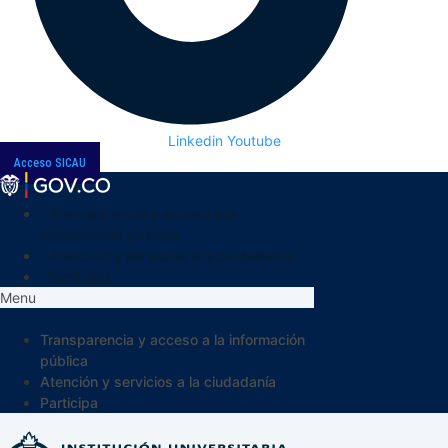
Linkedin
Youtube
Acceso SICAU
Transparencia y acceso a la
información pública
Atención y servicios a la ciudadanía
Participa
Menu
Transparencia y acceso a la información
pública
Atención y servicios a la ciudadanía
Participa