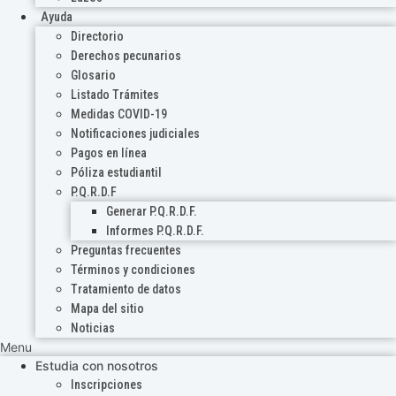
Ayuda
Directorio
Derechos pecunarios
Glosario
Listado Trámites
Medidas COVID-19
Notificaciones judiciales
Pagos en línea
Póliza estudiantil
P.Q.R.D.F
Generar P.Q.R.D.F.
Informes P.Q.R.D.F.
Preguntas frecuentes
Términos y condiciones
Tratamiento de datos
Mapa del sitio
Noticias
Menu
Estudia con nosotros
Inscripciones