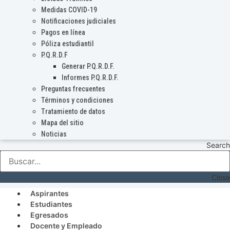
Medidas COVID-19
Notificaciones judiciales
Pagos en línea
Póliza estudiantil
P.Q.R.D.F
Generar P.Q.R.D.F.
Informes P.Q.R.D.F.
Preguntas frecuentes
Términos y condiciones
Tratamiento de datos
Mapa del sitio
Noticias
Search
Close
Aspirantes
Estudiantes
Egresados
Docente y Empleado