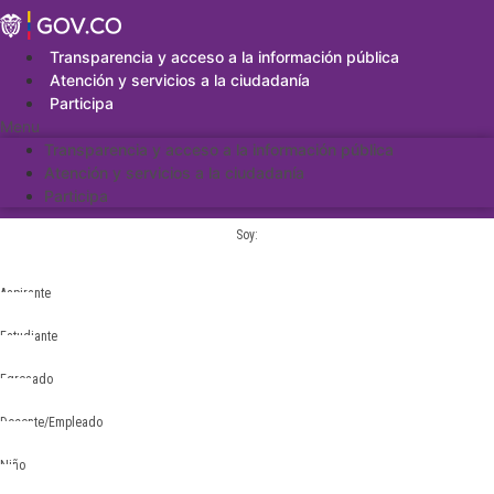
Saltar
al
contenido
Transparencia y acceso a la información pública
Atención y servicios a la ciudadanía
Participa
Menu
Transparencia y acceso a la información pública
Atención y servicios a la ciudadanía
Participa
Soy:
Aspirante
Estudiante
Egresado
Docente/Empleado
Niño