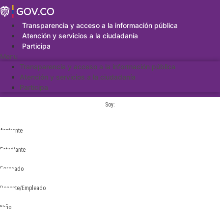
Saltar
al
contenido
Transparencia y acceso a la información pública
Atención y servicios a la ciudadanía
Participa
Menu
Transparencia y acceso a la información pública
Atención y servicios a la ciudadanía
Participa
Soy:
Aspirante
Estudiante
Egresado
Docente/Empleado
Niño