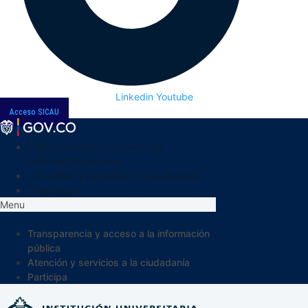
Linkedin
Youtube
Acceso SICAU
Transparencia y acceso a la
información pública
Atención y servicios a la ciudadanía
Participa
Menu
Transparencia y acceso a la información
pública
Atención y servicios a la ciudadanía
Participa