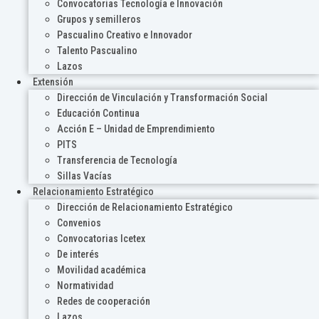
Convocatorias Tecnología e Innovación
Grupos y semilleros
Pascualino Creativo e Innovador
Talento Pascualino
Lazos
Extensión
Dirección de Vinculación y Transformación Social
Educación Continua
Acción E – Unidad de Emprendimiento
PITS
Transferencia de Tecnología
Sillas Vacías
Relacionamiento Estratégico
Dirección de Relacionamiento Estratégico
Convenios
Convocatorias Icetex
De interés
Movilidad académica
Normatividad
Redes de cooperación
Lazos