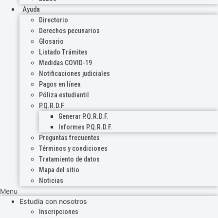
Ayuda
Directorio
Derechos pecunarios
Glosario
Listado Trámites
Medidas COVID-19
Notificaciones judiciales
Pagos en línea
Póliza estudiantil
P.Q.R.D.F
Generar P.Q.R.D.F.
Informes P.Q.R.D.F.
Preguntas frecuentes
Términos y condiciones
Tratamiento de datos
Mapa del sitio
Noticias
Menu
Estudia con nosotros
Inscripciones