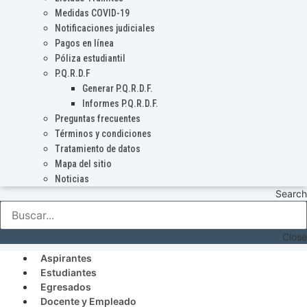
Medidas COVID-19
Notificaciones judiciales
Pagos en línea
Póliza estudiantil
P.Q.R.D.F
Generar P.Q.R.D.F.
Informes P.Q.R.D.F.
Preguntas frecuentes
Términos y condiciones
Tratamiento de datos
Mapa del sitio
Noticias
Search
Close
Aspirantes
Estudiantes
Egresados
Docente y Empleado