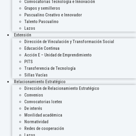
Convocatorias Tecnología e Innovación
Grupos y semilleros
Pascualino Creativo e Innovador
Talento Pascualino
Lazos
Extensión
Dirección de Vinculación y Transformación Social
Educación Continua
Acción E – Unidad de Emprendimiento
PITS
Transferencia de Tecnología
Sillas Vacías
Relacionamiento Estratégico
Dirección de Relacionamiento Estratégico
Convenios
Convocatorias Icetex
De interés
Movilidad académica
Normatividad
Redes de cooperación
Lazos