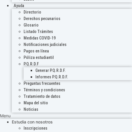
Ayuda
Directorio
Derechos pecunarios
Glosario
Listado Trámites
Medidas COVID-19
Notificaciones judiciales
Pagos en línea
Póliza estudiantil
P.Q.R.D.F
Generar P.Q.R.D.F.
Informes P.Q.R.D.F.
Preguntas frecuentes
Términos y condiciones
Tratamiento de datos
Mapa del sitio
Noticias
Menu
Estudia con nosotros
Inscripciones