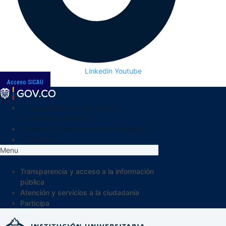
Linkedin
Youtube
Acceso SICAU
Transparencia y acceso a la
información pública
Atención y servicios a la ciudadanía
Participa
Menu
Transparencia y acceso a la información
pública
Atención y servicios a la ciudadanía
Participa