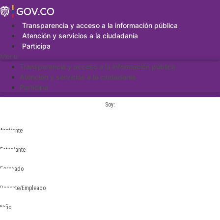
Saltar
al
contenido
Transparencia y acceso a la información pública
Atención y servicios a la ciudadanía
Participa
Menu
Transparencia y acceso a la información pública
Atención y servicios a la ciudadanía
Participa
Soy:
Aspirante
Estudiante
Egresado
Docente/Empleado
Niño