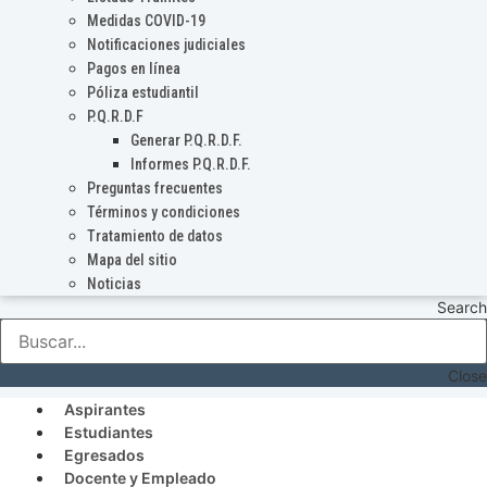
Medidas COVID-19
Notificaciones judiciales
Pagos en línea
Póliza estudiantil
P.Q.R.D.F
Generar P.Q.R.D.F.
Informes P.Q.R.D.F.
Preguntas frecuentes
Términos y condiciones
Tratamiento de datos
Mapa del sitio
Noticias
Search
Close
Aspirantes
Estudiantes
Egresados
Docente y Empleado