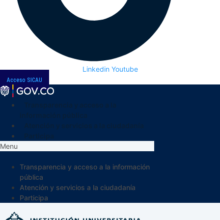
Linkedin
Youtube
Acceso SICAU
Transparencia y acceso a la
información pública
Atención y servicios a la ciudadanía
Participa
Menu
Transparencia y acceso a la información
pública
Atención y servicios a la ciudadanía
Participa