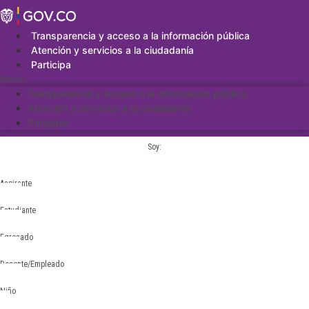
Saltar
al
contenido
Transparencia y acceso a la información pública
Atención y servicios a la ciudadanía
Participa
Menu
Transparencia y acceso a la información pública
Atención y servicios a la ciudadanía
Participa
Soy:
Aspirante
Estudiante
Egresado
Docente/Empleado
Niño