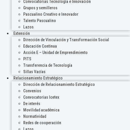
Convocatorias Tecnología e Innovación
Grupos y semilleros
Pascualino Creativo e Innovador
Talento Pascualino
Lazos
Extensión
Dirección de Vinculación y Transformación Social
Educación Continua
Acción E – Unidad de Emprendimiento
PITS
Transferencia de Tecnología
Sillas Vacías
Relacionamiento Estratégico
Dirección de Relacionamiento Estratégico
Convenios
Convocatorias Icetex
De interés
Movilidad académica
Normatividad
Redes de cooperación
Lazos