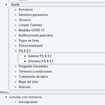
Ayuda
Directorio
Derechos pecunarios
Glosario
Listado Trámites
Medidas COVID-19
Notificaciones judiciales
Pagos en línea
Póliza estudiantil
P.Q.R.D.F
Generar P.Q.R.D.F.
Informes P.Q.R.D.F.
Preguntas frecuentes
Términos y condiciones
Tratamiento de datos
Mapa del sitio
Noticias
Menu
Estudia con nosotros
Inscripciones