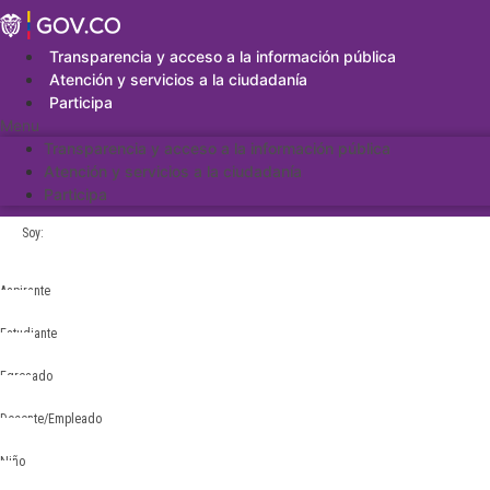
Saltar
al
contenido
Transparencia y acceso a la información pública
Atención y servicios a la ciudadanía
Participa
Menu
Transparencia y acceso a la información pública
Atención y servicios a la ciudadanía
Participa
Soy:
Aspirante
Estudiante
Egresado
Docente/Empleado
Niño