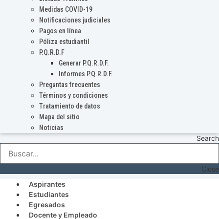
Medidas COVID-19
Notificaciones judiciales
Pagos en línea
Póliza estudiantil
P.Q.R.D.F
Generar P.Q.R.D.F.
Informes P.Q.R.D.F.
Preguntas frecuentes
Términos y condiciones
Tratamiento de datos
Mapa del sitio
Noticias
Search
Close
Aspirantes
Estudiantes
Egresados
Docente y Empleado