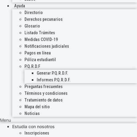
Ayuda
Directorio
Derechos pecunarios
Glosario
Listado Trámites
Medidas COVID-19
Notificaciones judiciales
Pagos en línea
Póliza estudiantil
P.Q.R.D.F
Generar P.Q.R.D.F.
Informes P.Q.R.D.F.
Preguntas frecuentes
Términos y condiciones
Tratamiento de datos
Mapa del sitio
Noticias
Menu
Estudia con nosotros
Inscripciones