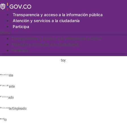
Saltar
al
contenido
Transparencia y acceso a la información pública
Atención y servicios a la ciudadanía
Participa
Menu
Transparencia y acceso a la información pública
Atención y servicios a la ciudadanía
Participa
Soy:
Aspirante
Estudiante
Egresado
Docente/Empleado
Niño