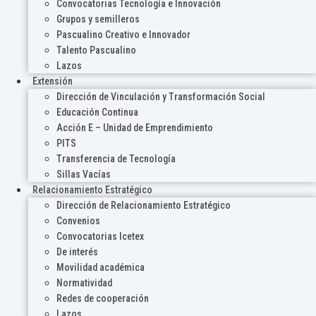
Convocatorias Tecnología e Innovación
Grupos y semilleros
Pascualino Creativo e Innovador
Talento Pascualino
Lazos
Extensión
Dirección de Vinculación y Transformación Social
Educación Continua
Acción E – Unidad de Emprendimiento
PITS
Transferencia de Tecnología
Sillas Vacías
Relacionamiento Estratégico
Dirección de Relacionamiento Estratégico
Convenios
Convocatorias Icetex
De interés
Movilidad académica
Normatividad
Redes de cooperación
Lazos