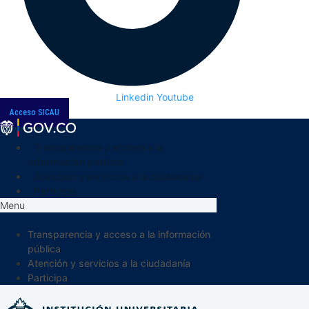
Linkedin
Youtube
Acceso SICAU
Transparencia y acceso a la
información pública
Atención y servicios a la ciudadanía
Participa
Menu
Transparencia y acceso a la información
pública
Atención y servicios a la ciudadanía
Participa