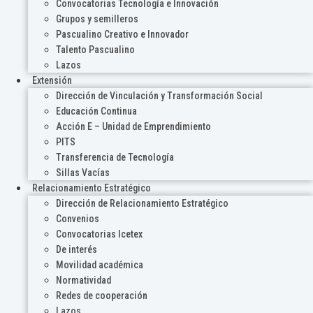
Convocatorias Tecnología e Innovación
Grupos y semilleros
Pascualino Creativo e Innovador
Talento Pascualino
Lazos
Extensión
Dirección de Vinculación y Transformación Social
Educación Continua
Acción E – Unidad de Emprendimiento
PITS
Transferencia de Tecnología
Sillas Vacías
Relacionamiento Estratégico
Dirección de Relacionamiento Estratégico
Convenios
Convocatorias Icetex
De interés
Movilidad académica
Normatividad
Redes de cooperación
Lazos