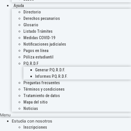
Ayuda
Directorio
Derechos pecunarios
Glosario
Listado Trámites
Medidas COVID-19
Notificaciones judiciales
Pagos en línea
Póliza estudiantil
P.Q.R.D.F
Generar P.Q.R.D.F.
Informes P.Q.R.D.F.
Preguntas frecuentes
Términos y condiciones
Tratamiento de datos
Mapa del sitio
Noticias
Menu
Estudia con nosotros
Inscripciones