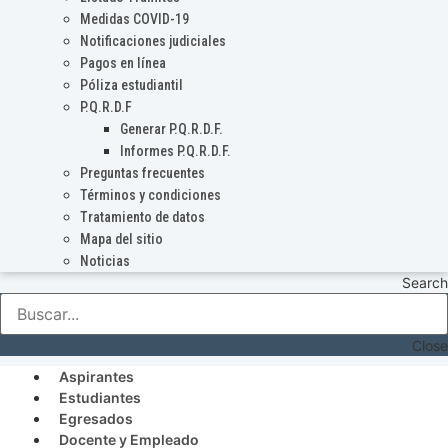
Medidas COVID-19
Notificaciones judiciales
Pagos en línea
Póliza estudiantil
P.Q.R.D.F
Generar P.Q.R.D.F.
Informes P.Q.R.D.F.
Preguntas frecuentes
Términos y condiciones
Tratamiento de datos
Mapa del sitio
Noticias
Search
Close
Aspirantes
Estudiantes
Egresados
Docente y Empleado