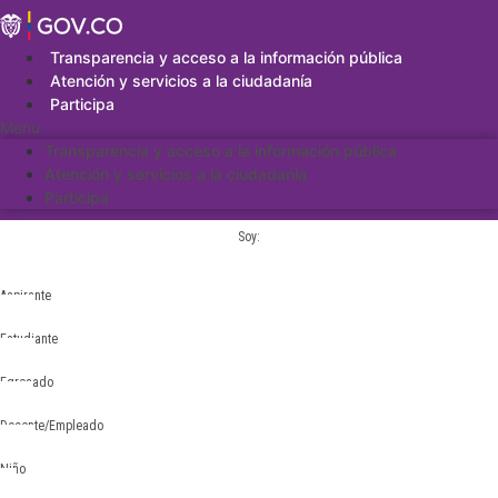
Saltar
al
contenido
Transparencia y acceso a la información pública
Atención y servicios a la ciudadanía
Participa
Menu
Transparencia y acceso a la información pública
Atención y servicios a la ciudadanía
Participa
Soy:
Aspirante
Estudiante
Egresado
Docente/Empleado
Niño