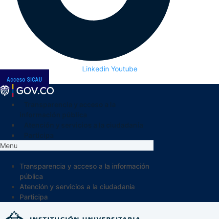
Linkedin
Youtube
Acceso SICAU
Transparencia y acceso a la
información pública
Atención y servicios a la ciudadanía
Participa
Menu
Transparencia y acceso a la información
pública
Atención y servicios a la ciudadanía
Participa