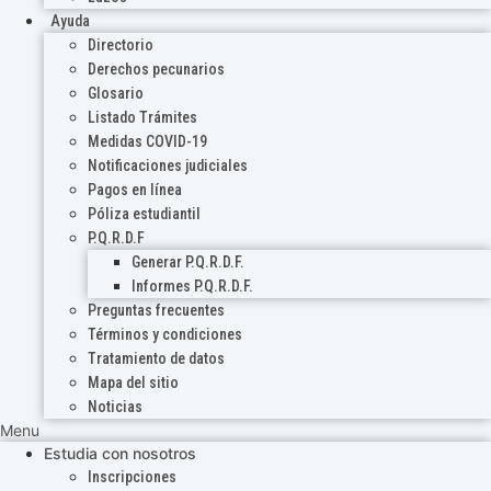
Ayuda
Directorio
Derechos pecunarios
Glosario
Listado Trámites
Medidas COVID-19
Notificaciones judiciales
Pagos en línea
Póliza estudiantil
P.Q.R.D.F
Generar P.Q.R.D.F.
Informes P.Q.R.D.F.
Preguntas frecuentes
Términos y condiciones
Tratamiento de datos
Mapa del sitio
Noticias
Menu
Estudia con nosotros
Inscripciones