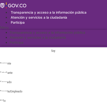
Saltar
al
contenido
Transparencia y acceso a la información pública
Atención y servicios a la ciudadanía
Participa
Menu
Transparencia y acceso a la información pública
Atención y servicios a la ciudadanía
Participa
Soy:
Aspirante
Estudiante
Egresado
Docente/Empleado
Niño