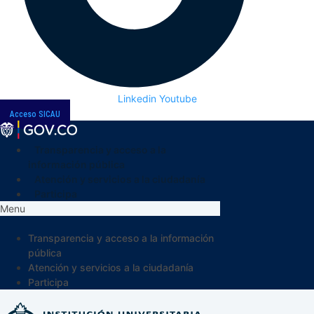
Linkedin
Youtube
Acceso SICAU
Transparencia y acceso a la
información pública
Atención y servicios a la ciudadanía
Participa
Menu
Transparencia y acceso a la información
pública
Atención y servicios a la ciudadanía
Participa