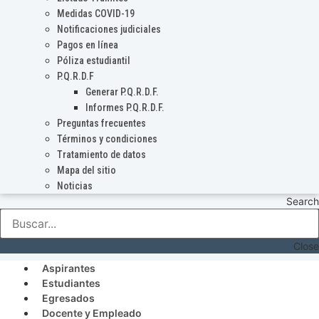
Medidas COVID-19
Notificaciones judiciales
Pagos en línea
Póliza estudiantil
P.Q.R.D.F
Generar P.Q.R.D.F.
Informes P.Q.R.D.F.
Preguntas frecuentes
Términos y condiciones
Tratamiento de datos
Mapa del sitio
Noticias
Search
Close
Aspirantes
Estudiantes
Egresados
Docente y Empleado