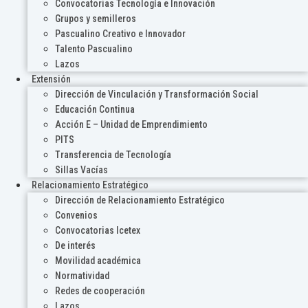
Convocatorias Tecnología e Innovación
Grupos y semilleros
Pascualino Creativo e Innovador
Talento Pascualino
Lazos
Extensión
Dirección de Vinculación y Transformación Social
Educación Continua
Acción E – Unidad de Emprendimiento
PITS
Transferencia de Tecnología
Sillas Vacías
Relacionamiento Estratégico
Dirección de Relacionamiento Estratégico
Convenios
Convocatorias Icetex
De interés
Movilidad académica
Normatividad
Redes de cooperación
Lazos