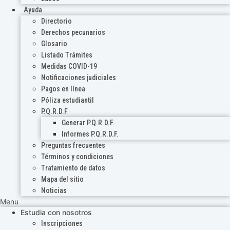
Ayuda
Directorio
Derechos pecunarios
Glosario
Listado Trámites
Medidas COVID-19
Notificaciones judiciales
Pagos en línea
Póliza estudiantil
P.Q.R.D.F
Generar P.Q.R.D.F.
Informes P.Q.R.D.F.
Preguntas frecuentes
Términos y condiciones
Tratamiento de datos
Mapa del sitio
Noticias
Menu
Estudia con nosotros
Inscripciones