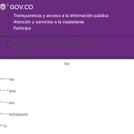
Saltar
al
contenido
Transparencia y acceso a la información pública
Atención y servicios a la ciudadanía
Participa
Menu
Transparencia y acceso a la información pública
Atención y servicios a la ciudadanía
Participa
Soy:
Aspirante
Estudiante
Egresado
Docente/Empleado
Niño