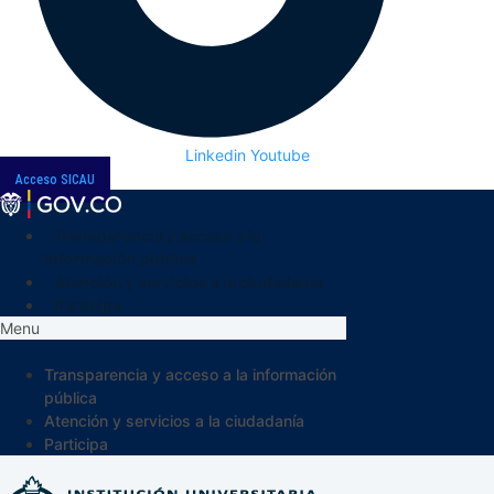
Linkedin
Youtube
Acceso SICAU
Transparencia y acceso a la
información pública
Atención y servicios a la ciudadanía
Participa
Menu
Transparencia y acceso a la información
pública
Atención y servicios a la ciudadanía
Participa