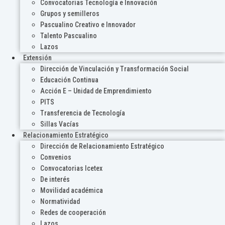
Convocatorias Tecnología e Innovación
Grupos y semilleros
Pascualino Creativo e Innovador
Talento Pascualino
Lazos
Extensión
Dirección de Vinculación y Transformación Social
Educación Continua
Acción E – Unidad de Emprendimiento
PITS
Transferencia de Tecnología
Sillas Vacías
Relacionamiento Estratégico
Dirección de Relacionamiento Estratégico
Convenios
Convocatorias Icetex
De interés
Movilidad académica
Normatividad
Redes de cooperación
Lazos