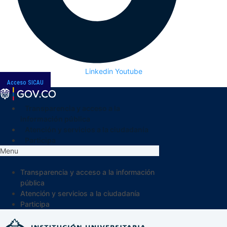
Linkedin
Youtube
Acceso SICAU
Transparencia y acceso a la
información pública
Atención y servicios a la ciudadanía
Participa
Menu
Transparencia y acceso a la información
pública
Atención y servicios a la ciudadanía
Participa