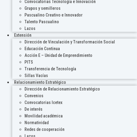
Convocatorias Tecnología e Innovación
Grupos y semilleros
Pascualino Creativo e Innovador
Talento Pascualino
Lazos
Extensión
Dirección de Vinculación y Transformación Social
Educación Continua
Acción E – Unidad de Emprendimiento
PITS
Transferencia de Tecnología
Sillas Vacías
Relacionamiento Estratégico
Dirección de Relacionamiento Estratégico
Convenios
Convocatorias Icetex
De interés
Movilidad académica
Normatividad
Redes de cooperación
Lazos