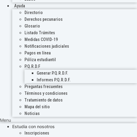
Ayuda
Directorio
Derechos pecunarios
Glosario
Listado Trámites
Medidas COVID-19
Notificaciones judiciales
Pagos en línea
Póliza estudiantil
P.Q.R.D.F
Generar P.Q.R.D.F.
Informes P.Q.R.D.F.
Preguntas frecuentes
Términos y condiciones
Tratamiento de datos
Mapa del sitio
Noticias
Menu
Estudia con nosotros
Inscripciones