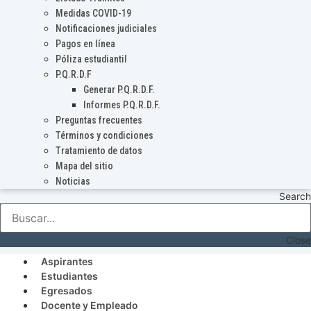
Medidas COVID-19
Notificaciones judiciales
Pagos en línea
Póliza estudiantil
P.Q.R.D.F
Generar P.Q.R.D.F.
Informes P.Q.R.D.F.
Preguntas frecuentes
Términos y condiciones
Tratamiento de datos
Mapa del sitio
Noticias
Search
Close
Aspirantes
Estudiantes
Egresados
Docente y Empleado