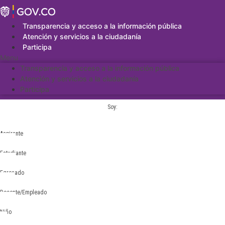
Saltar
al
contenido
Transparencia y acceso a la información pública
Atención y servicios a la ciudadanía
Participa
Menu
Transparencia y acceso a la información pública
Atención y servicios a la ciudadanía
Participa
Soy:
Aspirante
Estudiante
Egresado
Docente/Empleado
Niño