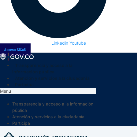
Linkedin
Youtube
Acceso SICAU
Transparencia y acceso a la
información pública
Atención y servicios a la ciudadanía
Participa
Menu
Transparencia y acceso a la información
pública
Atención y servicios a la ciudadanía
Participa