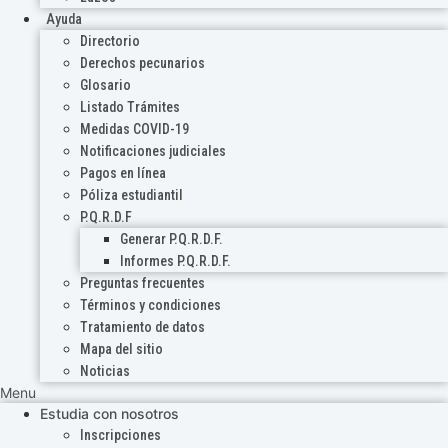
Ayuda
Directorio
Derechos pecunarios
Glosario
Listado Trámites
Medidas COVID-19
Notificaciones judiciales
Pagos en línea
Póliza estudiantil
P.Q.R.D.F
Generar P.Q.R.D.F.
Informes P.Q.R.D.F.
Preguntas frecuentes
Términos y condiciones
Tratamiento de datos
Mapa del sitio
Noticias
Menu
Estudia con nosotros
Inscripciones