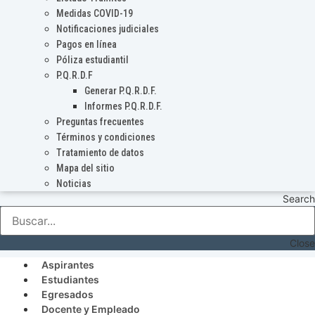
Medidas COVID-19
Notificaciones judiciales
Pagos en línea
Póliza estudiantil
P.Q.R.D.F
Generar P.Q.R.D.F.
Informes P.Q.R.D.F.
Preguntas frecuentes
Términos y condiciones
Tratamiento de datos
Mapa del sitio
Noticias
Search
Close
Aspirantes
Estudiantes
Egresados
Docente y Empleado