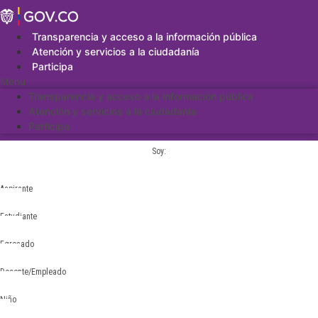
Saltar
al
contenido
Transparencia y acceso a la información pública
Atención y servicios a la ciudadanía
Participa
Menu
Transparencia y acceso a la información pública
Atención y servicios a la ciudadanía
Participa
Soy:
Aspirante
Estudiante
Egresado
Docente/Empleado
Niño