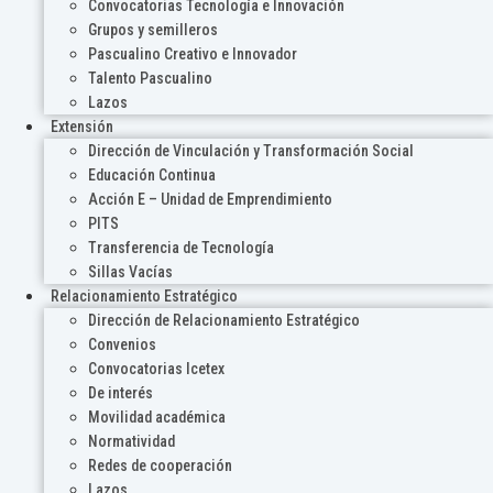
Convocatorias Tecnología e Innovación
Grupos y semilleros
Pascualino Creativo e Innovador
Talento Pascualino
Lazos
Extensión
Dirección de Vinculación y Transformación Social
Educación Continua
Acción E – Unidad de Emprendimiento
PITS
Transferencia de Tecnología
Sillas Vacías
Relacionamiento Estratégico
Dirección de Relacionamiento Estratégico
Convenios
Convocatorias Icetex
De interés
Movilidad académica
Normatividad
Redes de cooperación
Lazos