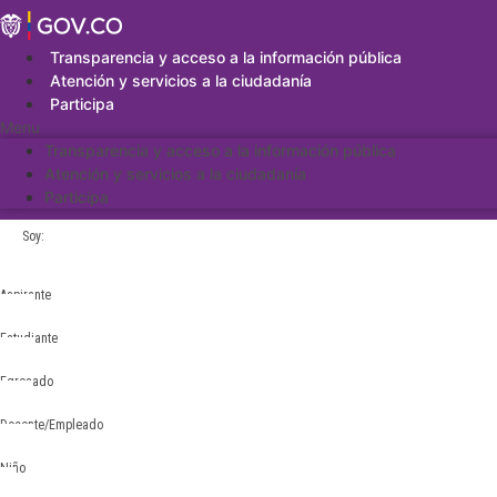
Saltar
al
contenido
Transparencia y acceso a la información pública
Atención y servicios a la ciudadanía
Participa
Menu
Transparencia y acceso a la información pública
Atención y servicios a la ciudadanía
Participa
Soy:
Aspirante
Estudiante
Egresado
Docente/Empleado
Niño