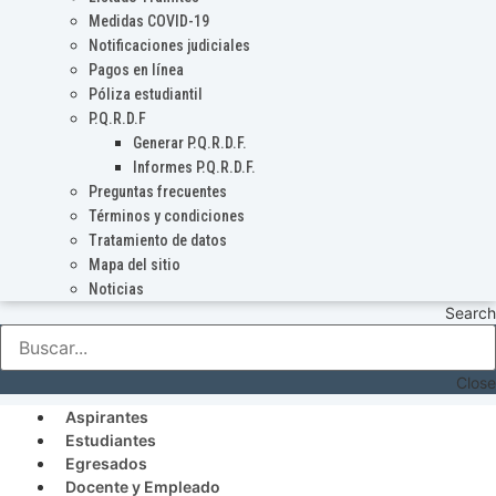
Medidas COVID-19
Notificaciones judiciales
Pagos en línea
Póliza estudiantil
P.Q.R.D.F
Generar P.Q.R.D.F.
Informes P.Q.R.D.F.
Preguntas frecuentes
Términos y condiciones
Tratamiento de datos
Mapa del sitio
Noticias
Search
Close
Aspirantes
Estudiantes
Egresados
Docente y Empleado