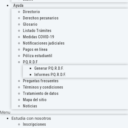
Ayuda
Directorio
Derechos pecunarios
Glosario
Listado Trámites
Medidas COVID-19
Notificaciones judiciales
Pagos en línea
Póliza estudiantil
P.Q.R.D.F
Generar P.Q.R.D.F.
Informes P.Q.R.D.F.
Preguntas frecuentes
Términos y condiciones
Tratamiento de datos
Mapa del sitio
Noticias
Menu
Estudia con nosotros
Inscripciones