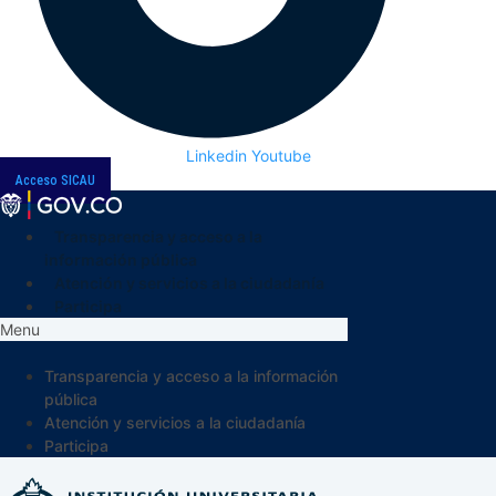
Linkedin
Youtube
Acceso SICAU
Transparencia y acceso a la
información pública
Atención y servicios a la ciudadanía
Participa
Menu
Transparencia y acceso a la información
pública
Atención y servicios a la ciudadanía
Participa