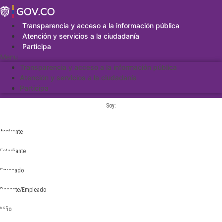
Saltar
al
contenido
Transparencia y acceso a la información pública
Atención y servicios a la ciudadanía
Participa
Menu
Transparencia y acceso a la información pública
Atención y servicios a la ciudadanía
Participa
Soy:
Aspirante
Estudiante
Egresado
Docente/Empleado
Niño