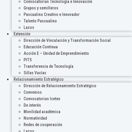
Convocatorias Tecnología e Innovación
Grupos y semilleros
Pascualino Creativo e Innovador
Talento Pascualino
Lazos
Extensión
Dirección de Vinculación y Transformación Social
Educación Continua
Acción E – Unidad de Emprendimiento
PITS
Transferencia de Tecnología
Sillas Vacías
Relacionamiento Estratégico
Dirección de Relacionamiento Estratégico
Convenios
Convocatorias Icetex
De interés
Movilidad académica
Normatividad
Redes de cooperación
Lazos