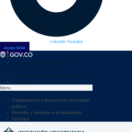
Linkedin
Youtube
Acceso SICAU
Transparencia y acceso a la
información pública
Atención y servicios a la ciudadanía
Participa
Menu
Transparencia y acceso a la información
pública
Atención y servicios a la ciudadanía
Participa