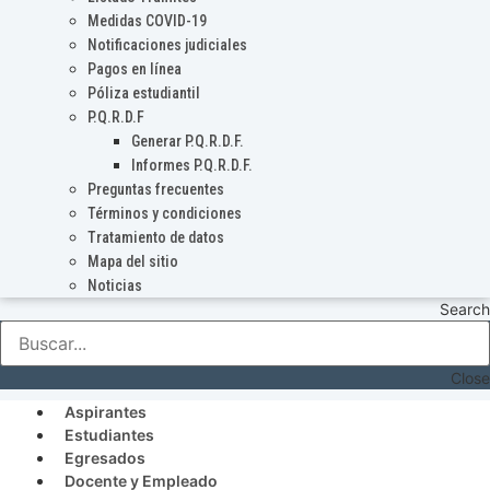
Medidas COVID-19
Notificaciones judiciales
Pagos en línea
Póliza estudiantil
P.Q.R.D.F
Generar P.Q.R.D.F.
Informes P.Q.R.D.F.
Preguntas frecuentes
Términos y condiciones
Tratamiento de datos
Mapa del sitio
Noticias
Search
Close
Aspirantes
Estudiantes
Egresados
Docente y Empleado