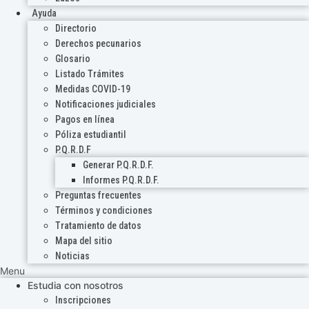
Ayuda
Directorio
Derechos pecunarios
Glosario
Listado Trámites
Medidas COVID-19
Notificaciones judiciales
Pagos en línea
Póliza estudiantil
P.Q.R.D.F
Generar P.Q.R.D.F.
Informes P.Q.R.D.F.
Preguntas frecuentes
Términos y condiciones
Tratamiento de datos
Mapa del sitio
Noticias
Menu
Estudia con nosotros
Inscripciones