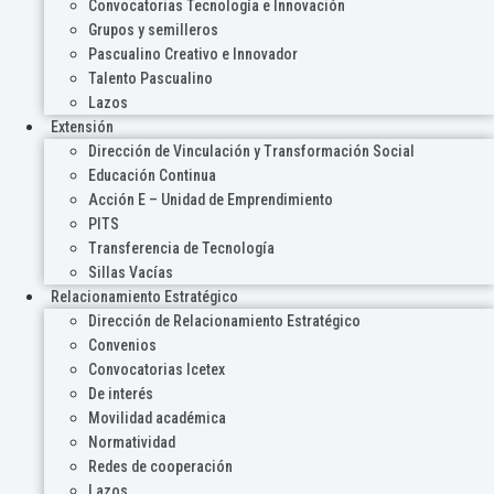
Convocatorias Tecnología e Innovación
Grupos y semilleros
Pascualino Creativo e Innovador
Talento Pascualino
Lazos
Extensión
Dirección de Vinculación y Transformación Social
Educación Continua
Acción E – Unidad de Emprendimiento
PITS
Transferencia de Tecnología
Sillas Vacías
Relacionamiento Estratégico
Dirección de Relacionamiento Estratégico
Convenios
Convocatorias Icetex
De interés
Movilidad académica
Normatividad
Redes de cooperación
Lazos