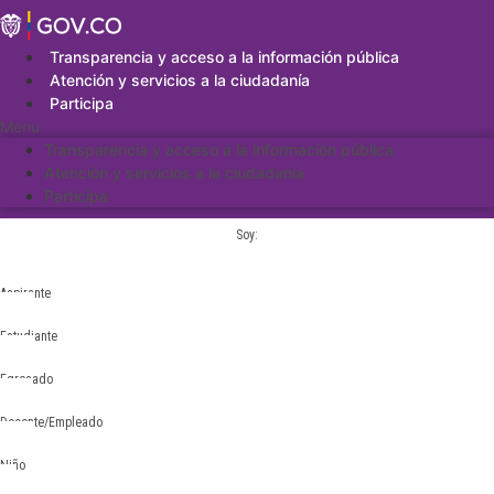
Saltar
al
contenido
Transparencia y acceso a la información pública
Atención y servicios a la ciudadanía
Participa
Menu
Transparencia y acceso a la información pública
Atención y servicios a la ciudadanía
Participa
Soy:
Aspirante
Estudiante
Egresado
Docente/Empleado
Niño