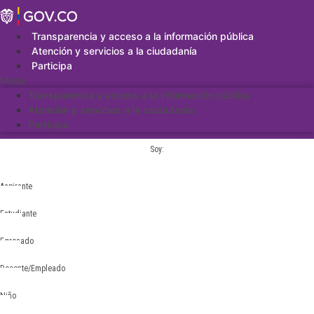
Saltar
al
contenido
Transparencia y acceso a la información pública
Atención y servicios a la ciudadanía
Participa
Menu
Transparencia y acceso a la información pública
Atención y servicios a la ciudadanía
Participa
Soy:
Aspirante
Estudiante
Egresado
Docente/Empleado
Niño