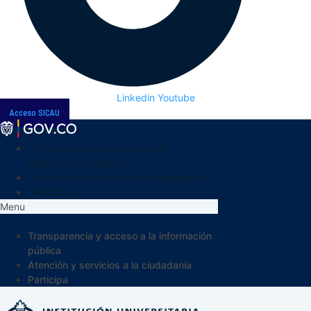
Linkedin
Youtube
Acceso SICAU
Transparencia y acceso a la
información pública
Atención y servicios a la ciudadanía
Participa
Menu
Transparencia y acceso a la información
pública
Atención y servicios a la ciudadanía
Participa