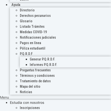
Ayuda
Directorio
Derechos pecunarios
Glosario
Listado Trámites
Medidas COVID-19
Notificaciones judiciales
Pagos en línea
Póliza estudiantil
P.Q.R.D.F
Generar P.Q.R.D.F.
Informes P.Q.R.D.F.
Preguntas frecuentes
Términos y condiciones
Tratamiento de datos
Mapa del sitio
Noticias
Menu
Estudia con nosotros
Inscripciones