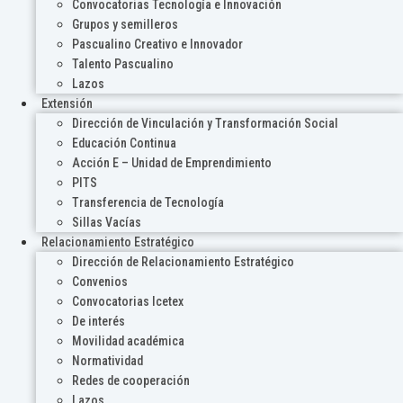
Convocatorias Tecnología e Innovación
Grupos y semilleros
Pascualino Creativo e Innovador
Talento Pascualino
Lazos
Extensión
Dirección de Vinculación y Transformación Social
Educación Continua
Acción E – Unidad de Emprendimiento
PITS
Transferencia de Tecnología
Sillas Vacías
Relacionamiento Estratégico
Dirección de Relacionamiento Estratégico
Convenios
Convocatorias Icetex
De interés
Movilidad académica
Normatividad
Redes de cooperación
Lazos