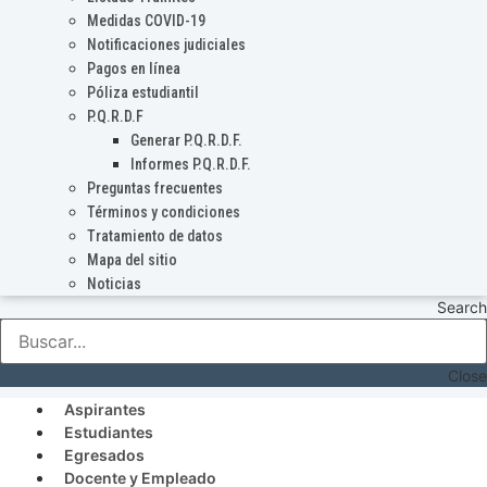
Medidas COVID-19
Notificaciones judiciales
Pagos en línea
Póliza estudiantil
P.Q.R.D.F
Generar P.Q.R.D.F.
Informes P.Q.R.D.F.
Preguntas frecuentes
Términos y condiciones
Tratamiento de datos
Mapa del sitio
Noticias
Search
Close
Aspirantes
Estudiantes
Egresados
Docente y Empleado