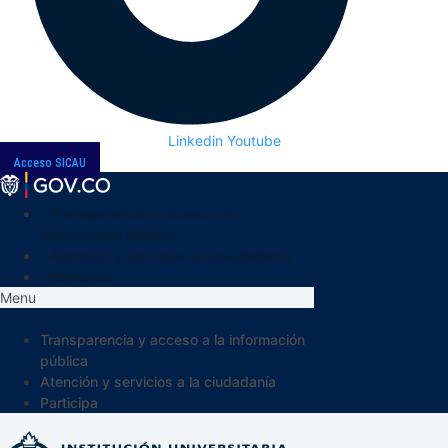
Linkedin
Youtube
Acceso SICAU
Transparencia y acceso a la
información pública
Atención y servicios a la ciudadanía
Participa
Menu
Transparencia y acceso a la información
pública
Atención y servicios a la ciudadanía
Participa