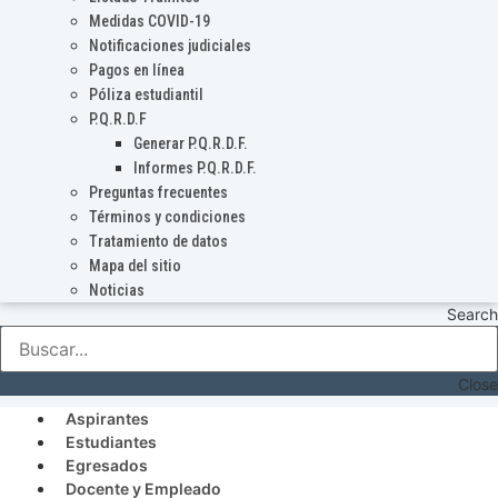
Medidas COVID-19
Notificaciones judiciales
Pagos en línea
Póliza estudiantil
P.Q.R.D.F
Generar P.Q.R.D.F.
Informes P.Q.R.D.F.
Preguntas frecuentes
Términos y condiciones
Tratamiento de datos
Mapa del sitio
Noticias
Search
Close
Aspirantes
Estudiantes
Egresados
Docente y Empleado