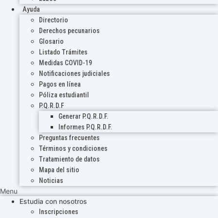
Ayuda
Directorio
Derechos pecunarios
Glosario
Listado Trámites
Medidas COVID-19
Notificaciones judiciales
Pagos en línea
Póliza estudiantil
P.Q.R.D.F
Generar P.Q.R.D.F.
Informes P.Q.R.D.F.
Preguntas frecuentes
Términos y condiciones
Tratamiento de datos
Mapa del sitio
Noticias
Menu
Estudia con nosotros
Inscripciones