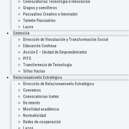
Convocatorias Tecnología e Innovación
Grupos y semilleros
Pascualino Creativo e Innovador
Talento Pascualino
Lazos
Extensión
Dirección de Vinculación y Transformación Social
Educación Continua
Acción E – Unidad de Emprendimiento
PITS
Transferencia de Tecnología
Sillas Vacías
Relacionamiento Estratégico
Dirección de Relacionamiento Estratégico
Convenios
Convocatorias Icetex
De interés
Movilidad académica
Normatividad
Redes de cooperación
Lazos