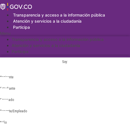
Saltar
al
contenido
Transparencia y acceso a la información pública
Atención y servicios a la ciudadanía
Participa
Menu
Transparencia y acceso a la información pública
Atención y servicios a la ciudadanía
Participa
Soy:
Aspirante
Estudiante
Egresado
Docente/Empleado
Niño