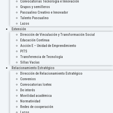
Convocatorias Tecnología e Innovación
Grupos y semilleros
Pascualino Creativo e Innovador
Talento Pascualino
Lazos
Extensión
Dirección de Vinculación y Transformación Social
Educación Continua
Acción E – Unidad de Emprendimiento
PITS
Transferencia de Tecnología
Sillas Vacías
Relacionamiento Estratégico
Dirección de Relacionamiento Estratégico
Convenios
Convocatorias Icetex
De interés
Movilidad académica
Normatividad
Redes de cooperación
Lazos