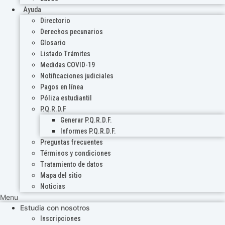
Ayuda
Directorio
Derechos pecunarios
Glosario
Listado Trámites
Medidas COVID-19
Notificaciones judiciales
Pagos en línea
Póliza estudiantil
P.Q.R.D.F
Generar P.Q.R.D.F.
Informes P.Q.R.D.F.
Preguntas frecuentes
Términos y condiciones
Tratamiento de datos
Mapa del sitio
Noticias
Menu
Estudia con nosotros
Inscripciones