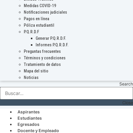
Medidas COVID-19
Notificaciones judiciales
Pagos en línea
Póliza estudiantil
P.Q.R.D.F
Generar P.Q.R.D.F.
Informes P.Q.R.D.F.
Preguntas frecuentes
Términos y condiciones
Tratamiento de datos
Mapa del sitio
Noticias
Search
Close
Aspirantes
Estudiantes
Egresados
Docente y Empleado