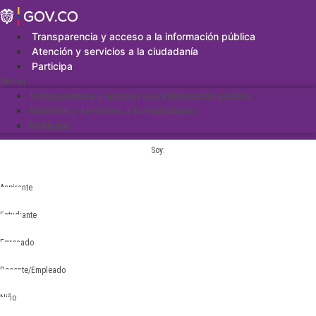
Saltar
al
contenido
Transparencia y acceso a la información pública
Atención y servicios a la ciudadanía
Participa
Menu
Transparencia y acceso a la información pública
Atención y servicios a la ciudadanía
Participa
Soy:
Aspirante
Estudiante
Egresado
Docente/Empleado
Niño