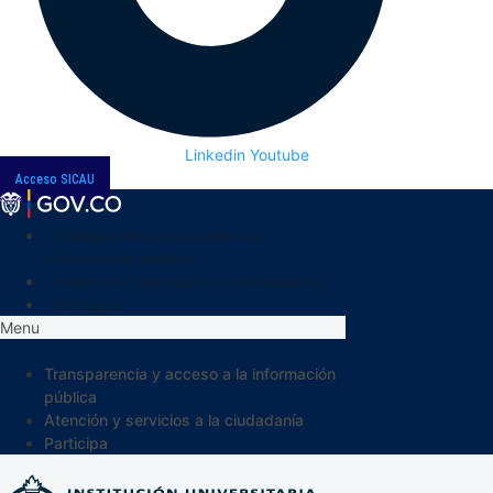
Linkedin
Youtube
Acceso SICAU
Transparencia y acceso a la
información pública
Atención y servicios a la ciudadanía
Participa
Menu
Transparencia y acceso a la información
pública
Atención y servicios a la ciudadanía
Participa