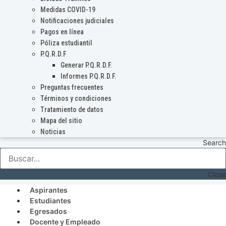
Medidas COVID-19
Notificaciones judiciales
Pagos en línea
Póliza estudiantil
P.Q.R.D.F
Generar P.Q.R.D.F.
Informes P.Q.R.D.F.
Preguntas frecuentes
Términos y condiciones
Tratamiento de datos
Mapa del sitio
Noticias
Search
Close
Aspirantes
Estudiantes
Egresados
Docente y Empleado