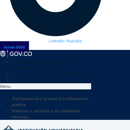
Linkedin
Youtube
Acceso SICAU
Transparencia y acceso a la
información pública
Atención y servicios a la ciudadanía
Participa
Menu
Transparencia y acceso a la información
pública
Atención y servicios a la ciudadanía
Participa