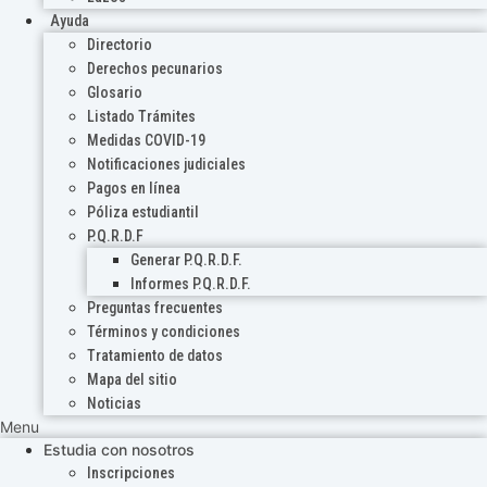
Ayuda
Directorio
Derechos pecunarios
Glosario
Listado Trámites
Medidas COVID-19
Notificaciones judiciales
Pagos en línea
Póliza estudiantil
P.Q.R.D.F
Generar P.Q.R.D.F.
Informes P.Q.R.D.F.
Preguntas frecuentes
Términos y condiciones
Tratamiento de datos
Mapa del sitio
Noticias
Menu
Estudia con nosotros
Inscripciones