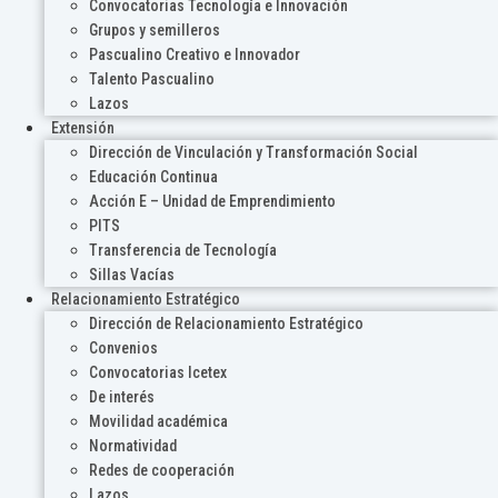
Convocatorias Tecnología e Innovación
Grupos y semilleros
Pascualino Creativo e Innovador
Talento Pascualino
Lazos
Extensión
Dirección de Vinculación y Transformación Social
Educación Continua
Acción E – Unidad de Emprendimiento
PITS
Transferencia de Tecnología
Sillas Vacías
Relacionamiento Estratégico
Dirección de Relacionamiento Estratégico
Convenios
Convocatorias Icetex
De interés
Movilidad académica
Normatividad
Redes de cooperación
Lazos