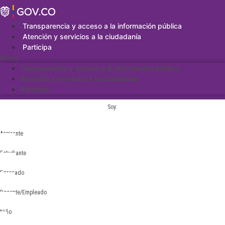
Saltar
al
contenido
Transparencia y acceso a la información pública
Atención y servicios a la ciudadanía
Participa
Menu
Transparencia y acceso a la información pública
Atención y servicios a la ciudadanía
Participa
Soy:
Aspirante
Estudiante
Egresado
Docente/Empleado
Niño