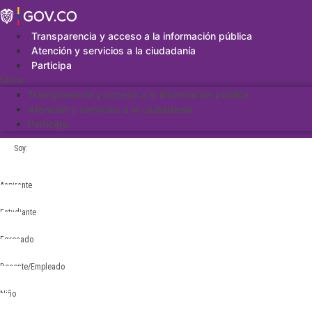
Saltar
al
contenido
Transparencia y acceso a la información pública
Atención y servicios a la ciudadanía
Participa
Menu
Transparencia y acceso a la información pública
Atención y servicios a la ciudadanía
Participa
Soy:
Aspirante
Estudiante
Egresado
Docente/Empleado
Niño