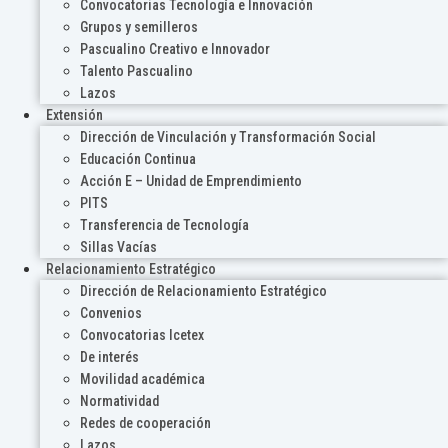
Convocatorias Tecnología e Innovación
Grupos y semilleros
Pascualino Creativo e Innovador
Talento Pascualino
Lazos
Extensión
Dirección de Vinculación y Transformación Social
Educación Continua
Acción E – Unidad de Emprendimiento
PITS
Transferencia de Tecnología
Sillas Vacías
Relacionamiento Estratégico
Dirección de Relacionamiento Estratégico
Convenios
Convocatorias Icetex
De interés
Movilidad académica
Normatividad
Redes de cooperación
Lazos