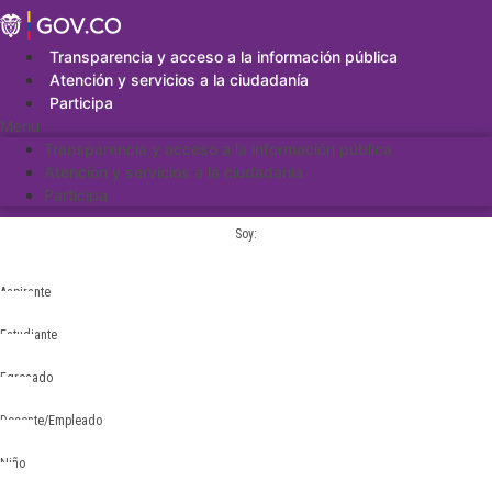
Saltar
al
contenido
Transparencia y acceso a la información pública
Atención y servicios a la ciudadanía
Participa
Menu
Transparencia y acceso a la información pública
Atención y servicios a la ciudadanía
Participa
Soy:
Aspirante
Estudiante
Egresado
Docente/Empleado
Niño