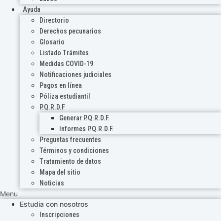
Ayuda
Directorio
Derechos pecunarios
Glosario
Listado Trámites
Medidas COVID-19
Notificaciones judiciales
Pagos en línea
Póliza estudiantil
P.Q.R.D.F
Generar P.Q.R.D.F.
Informes P.Q.R.D.F.
Preguntas frecuentes
Términos y condiciones
Tratamiento de datos
Mapa del sitio
Noticias
Menu
Estudia con nosotros
Inscripciones