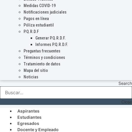
Medidas COVID-19
Notificaciones judiciales
Pagos en línea
Póliza estudiantil
P.Q.R.D.F
Generar P.Q.R.D.F.
Informes P.Q.R.D.F.
Preguntas frecuentes
Términos y condiciones
Tratamiento de datos
Mapa del sitio
Noticias
Search
Close
Aspirantes
Estudiantes
Egresados
Docente y Empleado