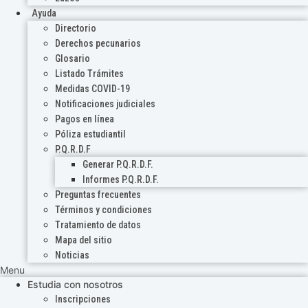
Ayuda
Directorio
Derechos pecunarios
Glosario
Listado Trámites
Medidas COVID-19
Notificaciones judiciales
Pagos en línea
Póliza estudiantil
P.Q.R.D.F
Generar P.Q.R.D.F.
Informes P.Q.R.D.F.
Preguntas frecuentes
Términos y condiciones
Tratamiento de datos
Mapa del sitio
Noticias
Menu
Estudia con nosotros
Inscripciones