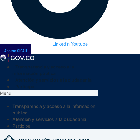
Linkedin
Youtube
Acceso SICAU
Transparencia y acceso a la
información pública
Atención y servicios a la ciudadanía
Participa
Menu
Transparencia y acceso a la información
pública
Atención y servicios a la ciudadanía
Participa