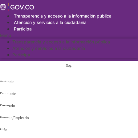
Saltar
al
contenido
Transparencia y acceso a la información pública
Atención y servicios a la ciudadanía
Participa
Menu
Transparencia y acceso a la información pública
Atención y servicios a la ciudadanía
Participa
Soy:
Aspirante
Estudiante
Egresado
Docente/Empleado
Niño