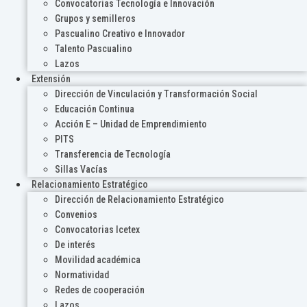
Convocatorias Tecnología e Innovación
Grupos y semilleros
Pascualino Creativo e Innovador
Talento Pascualino
Lazos
Extensión
Dirección de Vinculación y Transformación Social
Educación Continua
Acción E – Unidad de Emprendimiento
PITS
Transferencia de Tecnología
Sillas Vacías
Relacionamiento Estratégico
Dirección de Relacionamiento Estratégico
Convenios
Convocatorias Icetex
De interés
Movilidad académica
Normatividad
Redes de cooperación
Lazos