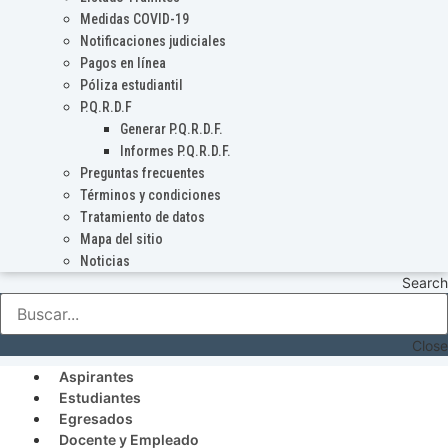
Medidas COVID-19
Notificaciones judiciales
Pagos en línea
Póliza estudiantil
P.Q.R.D.F
Generar P.Q.R.D.F.
Informes P.Q.R.D.F.
Preguntas frecuentes
Términos y condiciones
Tratamiento de datos
Mapa del sitio
Noticias
Search
Close
Aspirantes
Estudiantes
Egresados
Docente y Empleado