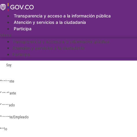
Saltar
al
contenido
Transparencia y acceso a la información pública
Atención y servicios a la ciudadanía
Participa
Menu
Transparencia y acceso a la información pública
Atención y servicios a la ciudadanía
Participa
Soy:
Aspirante
Estudiante
Egresado
Docente/Empleado
Niño